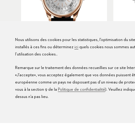
Nous utilisons des cookies pour les statistiques, l’optimisation du si
installés à ces fins ou déterminez
ici
quels cookies nous sommes autor
ÉDITION LIMITÉE
l’utilisation des cookies..
Heritage Worldtimer
Remarque sur le traitement des données recueillies sur ce site Inter
Ø
39mm
USD 14,900
«J’accepte», vous acceptez également que vos données puissent être 
européenne comme un pays ne disposant pas d’un niveau de protect
vous à la section 9 de la
Politique de confidentialité
). Veuillez indiq
dessus n’a pas lieu.
HERITAGE
HERIT
Résultats
47
MONTRES