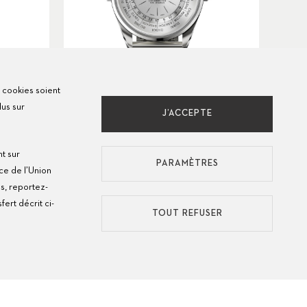
s cookies soient
lus sur
J’ACCEPTE
Heritage Worldtimer
nt sur
Ø
39mm
USD 8,400
PARAMÈTRES
ce de l’Union
s, reportez-
ert décrit ci-
TOUT REFUSER
HERITAGE
RÉINITIALISER LE FILTRE
FILTRE
1