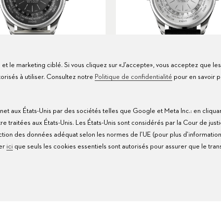
te et le marketing ciblé. Si vous cliquez sur «J’accepte», vous acceptez que le
isés à utiliser. Consultez notre
Politique de confidentialité
pour en savoir p
Heritage Worldtimer
Heritage Worldtimer
net aux États-Unis par des sociétés telles que Google et Meta Inc.: en cliqua
Ø
39mm
USD 8,400
Ø
39mm
USD 7,900
traitées aux États-Unis. Les États-Unis sont considérés par la Cour de justi
ion des données adéquat selon les normes de l’UE (pour plus d’information
uer
ici
que seuls les cookies essentiels sont autorisés pour assurer que le transf
AGE
HERITAGE