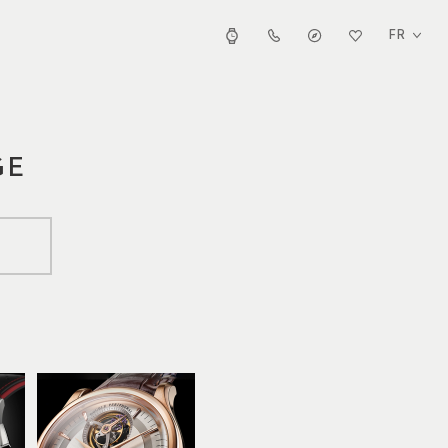
FR
GE