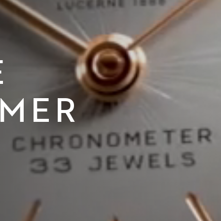
E
IMER