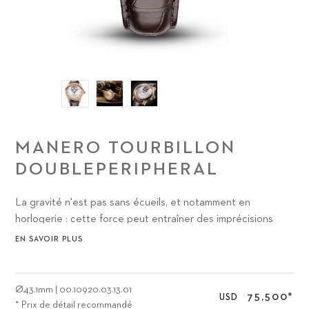
MANERO TOURBILLON
DOUBLEPERIPHERAL
La gravité n'est pas sans écueils, et notamment en
horlogerie : cette force peut entraîner des imprécisions
dans l'affichage. Le premier tourbillon fut développé au 18e
EN SAVOIR PLUS
siècle afin de limiter ces imprécisions.
Ø
43.1mm
|
00.10920.03.13.01
75,500
*
USD
* Prix de détail recommandé