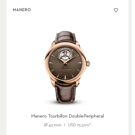
MANERO
Manero Tourbillon DoublePeripheral
Ø
43.1mm
USD
75,500
*