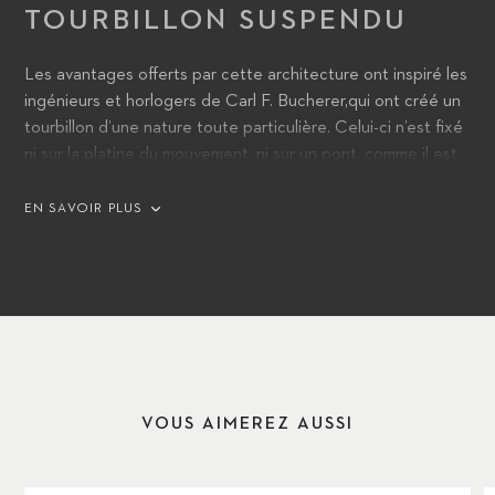
TOURBILLON SUSPENDU
Les avantages offerts par cette architecture ont inspiré les
ingénieurs et horlogers de Carl F. Bucherer,qui ont créé un
tourbillon d’une nature toute particulière. Celui-ci n’est fixé
ni sur la platine du mouvement, ni sur un pont, comme il est
d’usage ; il semble au contraire flotter au coeur de la
montre.
EN SAVOIR PLUS
VOUS AIMEREZ AUSSI