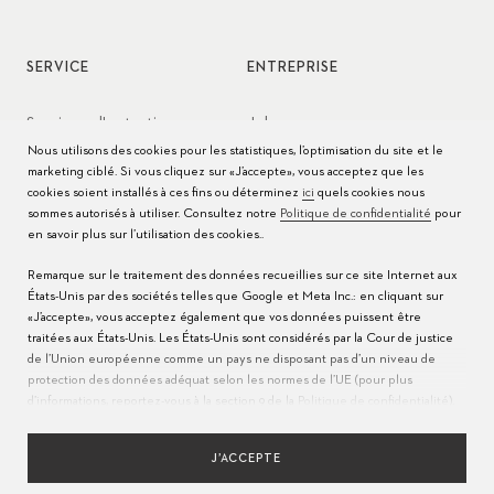
SERVICE
ENTREPRISE
Services d'entretien
Jobs
Nous utilisons des cookies pour les statistiques, l’optimisation du site et le
Conseils d’entretien
Presse
marketing ciblé. Si vous cliquez sur «J’accepte», vous acceptez que les
cookies soient installés à ces fins ou déterminez
ici
quels cookies nous
Modes d'emploi
Contact
sommes autorisés à utiliser. Consultez notre
Politique de confidentialité
pour
en savoir plus sur l’utilisation des cookies..
FAQ
Remarque sur le traitement des données recueillies sur ce site Internet aux
États-Unis par des sociétés telles que Google et Meta Inc.: en cliquant sur
Centres de service
«J’accepte», vous acceptez également que vos données puissent être
traitées aux États-Unis. Les États-Unis sont considérés par la Cour de justice
de l’Union européenne comme un pays ne disposant pas d’un niveau de
protection des données adéquat selon les normes de l’UE (pour plus
d’informations, reportez-vous à la section 9 de la
Politique de confidentialité
).
Veuillez indiquer
ici
que seuls les cookies essentiels sont autorisés pour
assurer que le transfert décrit ci-dessus n’a pas lieu.
J’ACCEPTE