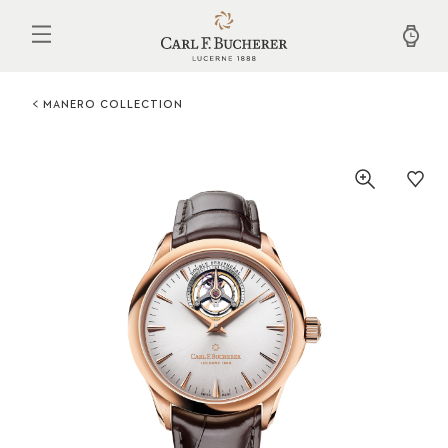
Aller
au
contenu
principal
MANERO COLLECTION