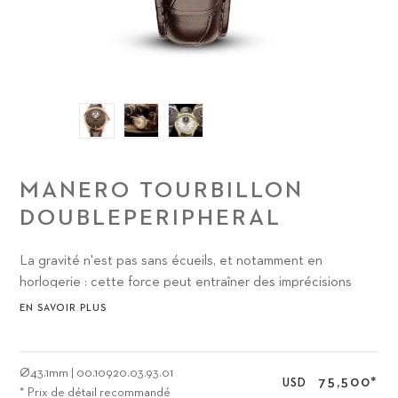
MANERO TOURBILLON
DOUBLEPERIPHERAL
La gravité n'est pas sans écueils, et notamment en
horlogerie : cette force peut entraîner des imprécisions
dans l'affichage. Le premier tourbillon fut développé au 18e
EN SAVOIR PLUS
siècle afin de limiter ces imprécisions.
Ø
43.1mm
|
00.10920.03.93.01
75,500
*
USD
* Prix de détail recommandé