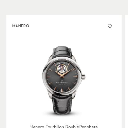
MANERO
Manero Tourbillon DoublePeripheral