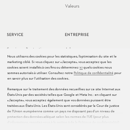
Valeurs
SERVICE
ENTREPRISE
Services d'entretien
Jobs
Nous utilisons des cookies pour les statistiques, l’optimisation du site et le
Conseils d’entretien
Presse
marketing ciblé. Si vous cliquez sur «J’accepte», vous acceptez que les
cookies soient installés à ces fins ou déterminez
ici
quels cookies nous
Modes d'emploi
Contact
sommes autorisés à utiliser. Consultez notre
Politique de confidentialité
pour
en savoir plus sur l’utilisation des cookies..
FAQ
Remarque sur le traitement des données recueillies sur ce site Internet aux
États-Unis par des sociétés telles que Google et Meta Inc.: en cliquant sur
Centres de service
«J’accepte», vous acceptez également que vos données puissent être
traitées aux États-Unis. Les États-Unis sont considérés par la Cour de justice
de l’Union européenne comme un pays ne disposant pas d’un niveau de
protection des données adéquat selon les normes de l’UE (pour plus
d’informations, reportez-vous à la section 9 de la
Politique de confidentialité
).
Veuillez indiquer
ici
que seuls les cookies essentiels sont autorisés pour