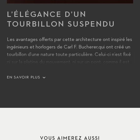
L’ÉLÉGANCE D’UN
TOURBILLON SUSPENDU
Les avantages offerts par cette architecture ont inspiré les
ingénieurs et horlogers de Carl F. Bucherer,qui ont créé un
tourbillon d’une nature toute particulière. Celui-ci n’est fixé
ni sur la platine du mouvement, ni sur un pont, comme il est
d’usage ; il semble au contraire flotter au coeur de la
montre.
EN SAVOIR PLUS
VOUS AIMEREZ AUSSI