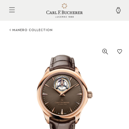
Aller
au
contenu
principal
MANERO COLLECTION