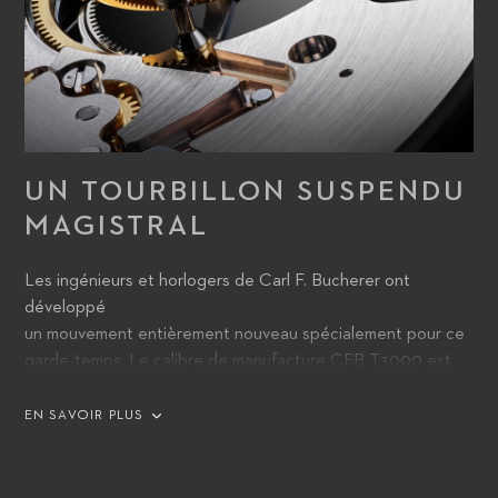
UN TOURBILLON SUSPENDU
MAGISTRAL
Les ingénieurs et horlogers de Carl F. Bucherer ont
développé
un mouvement entièrement nouveau spécialement pour ce
garde-temps. Le calibre de manufacture CFB T3000 est
animé par un mécanisme de remontage automatique avec
une masse oscillante périphérique.
EN SAVOIR PLUS
La précision de marche de la montre est assurée par un
tourbillon guidé sur sa périphérie, qui donne l’impression
d’être suspendu dans la montre. Ces deux particularités