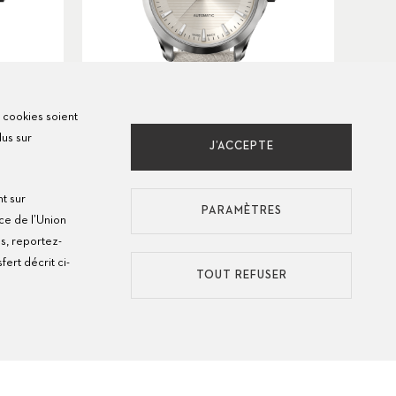
s cookies soient
lus sur
J’ACCEPTE
Manero Urban
nt sur
Ø
38mm
USD 4,400
PARAMÈTRES
ce de l’Union
s, reportez-
ert décrit ci-
TOUT REFUSER
MANERO
FILTRE