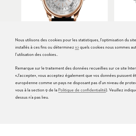
Nous utilisons des cookies pour les statistiques, l’optimisation du si
installés à ces fins ou déterminez
ici
quels cookies nous sommes autor
ÉDITION LIMITÉE
l’utilisation des cookies..
Heritage Worldtimer
Remarque sur le traitement des données recueillies sur ce site Inter
Ø
39mm
USD 14,900
«J’accepte», vous acceptez également que vos données puissent être 
européenne comme un pays ne disposant pas d’un niveau de protect
vous à la section 9 de la
Politique de confidentialité
). Veuillez indiq
dessus n’a pas lieu.
MANERO
MANER
Résultats
150
MONTRES