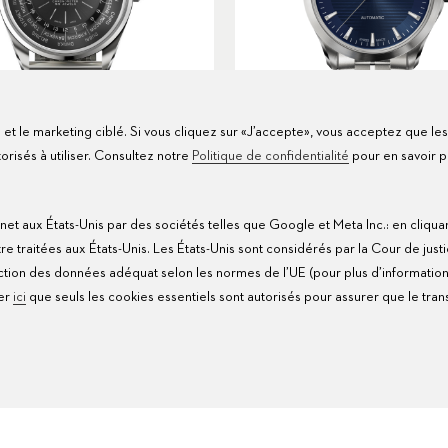
te et le marketing ciblé. Si vous cliquez sur «J’accepte», vous acceptez que le
isés à utiliser. Consultez notre
Politique de confidentialité
pour en savoir p
Heritage Worldtimer
Manero Urban
net aux États-Unis par des sociétés telles que Google et Meta Inc.: en cliqua
Ø
39mm
USD 8,400
Ø
38mm
USD 4,900
traitées aux États-Unis. Les États-Unis sont considérés par la Cour de justi
ion des données adéquat selon les normes de l’UE (pour plus d’information
uer
ici
que seuls les cookies essentiels sont autorisés pour assurer que le transf
O
MANERO