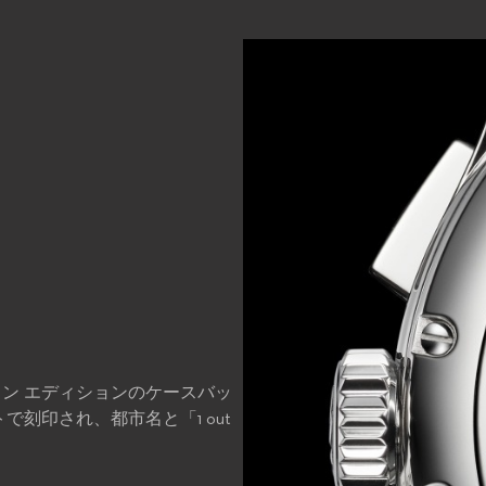
版
ウン エディションのケースバッ
刻印され、都市名と「1 out