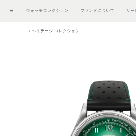
メ
イ
ウォッチコレクション
ブランドについて
サー
ン
コ
ン
テ
ヘリテージ コレクション
ン
ツ
に
移
動