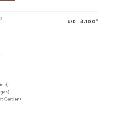
92
8,100
*
USD
ield)
dges)
nt Garden)