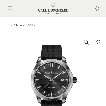
メ
イ
ン
コ
ン
テ
マネロ コレクション
ン
ツ
に
移
動