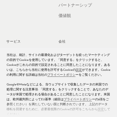
パートナーシップ
価値観
サービス
会社
時計アフターサービス
ジョブズ
当社は、統計、サイトの最適化およびターゲットを絞ったマーケティング
の目的でCookieを使用しています。「同意する」をクリックすると、
時計のお手入れ
プレス
Cookieがこれらの目的で設定されることに同意したことになります。ある
いは、こちらから当社に使用を許可するCookieの
設定
ができます。Cookie
の利用に関する詳細は当社の
プライベートポリシ
ーをご覧ください。
取扱説明書
お問い合わせ先
GoogleやMetaなどによる、当ウェブサイトで収集したデータの米国での
よくある質問
処理に関する注意事項: 「同意する」をクリックすることで、あなたのデ
ータが米国で処理される場合があることに同意したことになります。米国
サービス センター
は、欧州裁判所によってEU基準（細目は
プライベートポリシ
ーの9項をご
参照ください）を満たしていない国と判断されています。 上記のデータ
移転を回避するために、必要最低限のCookieの許可をこちらから
設定
して
ください。