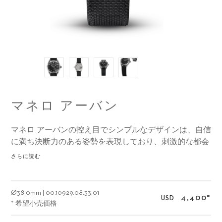
マネロ アーバン
マネロ アーバンの控え目でシンプルなデザインは、自信
に満ち決断力のある姿勢を表現しており、刺激的な都会
の環境がもたらす豊富な選択肢やアクティビティの中を
さらに読む
動き回るのにぴったりでしょう。
Ø
38.0mm
|
00.10929.08.33.01
4,400
*
USD
* 希望小売価格