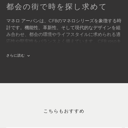
都会の街で時を探し求めて
マネロ アーバンは、CFBのマネロシリーズを象徴する時
計です。機能性、革新性、そして現代的なデザインを組
み合わせ、都会の環境やライフスタイルに求められる適
応性や堅牢性をバランスよく備えています。CFB 1950キ
ャリバーが搭載された自動巻きムーブメントは38時間の
パワーリザーブで、正確かつ精度の高い機能を長時間発
さらに読む
揮します。
こちらもおすすめ