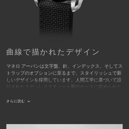
曲線で描かれたデザイン
マネロ アーバンは文字盤、針、インデックス、そしてス
トラップのオプションに至るまで、スタイリッシュで新
しいデザインを採用しています。人間工学に基づいて設
計されたステンレススティール製のケースに収められた
サンレイブラッシュ加工の文字盤は、縞模様にオパーリ
ン仕上げが施されており、はっきりとしたディテールと
さらに読む
繊細な立体感を醸し出しています。スーパールミノバが
塗布された四角いバー型の針は、光の多少にかかわらず
夕暮れ時から夜明けまで見やすく、目的に叶う際立った
デザインです。さらに、先端が尖ったシャープなインデ