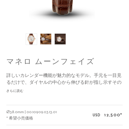
マネロ ムーンフェイズ
詳しいカレンダー機能が魅力的なモデル。手元を一目見
るだけで、ダイヤルの中心から伸びる針が指し示すその
日の日付を素早く確認できます。
さらに読む
Ø
38.0mm
|
00.10909.03.13.01
12,500
*
USD
* 希望小売価格