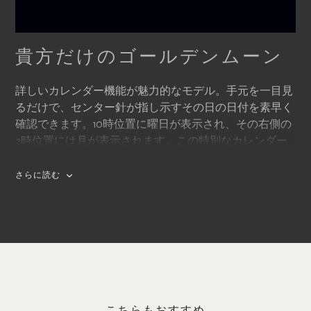
貴方だけのゴールデンムーン
詳しいカレンダー機能が魅力的なモデル。手元を一目見
るだけで、センター針が指し示すその日の日付を素早く
確認できます。10時位置に曜日が表示され、その右側の
2時位置には月が表示されます。この特別なカレンダー
は、さらに6時位置にムーンフェイズを搭載しており、
ブルーを背景に金色に輝くムーンディスクが現れます。
さらに読む
技術的に高度に洗練された内部機構を持ち、見る者の目
を引き付けて離さない時計です。