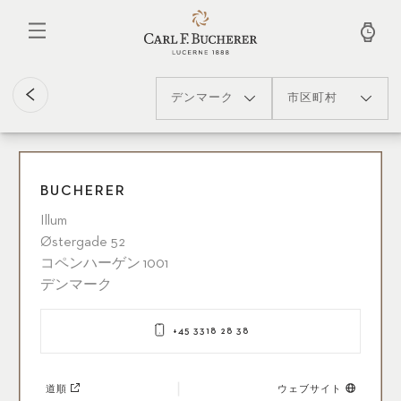
メ
イ
ン
コ
ン
テ
デンマーク
市区町村
ン
ツ
に
移
動
BUCHERER
Illum
Østergade 52
コペンハーゲン 1001
デンマーク
+45 3318 28 38
道順
ウェブサイト