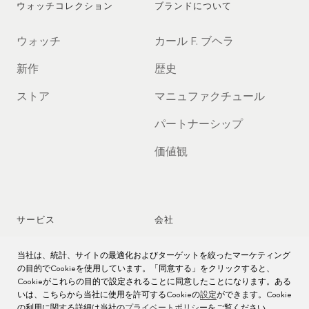
ウォッチコレクション
ブランドについて
ウォッチ
カール F. ブヘラ
新作
歴史
ストア
マニュファクチュール
パートナーシップ
価値観
サービス
会社
時計アフターサービス
ジョブズ
当社は、統計、サイトの最適化およびターゲットを絞ったマーケティング
の目的でCookieを使用しています。「同意する」をクリックすると、
時計のお手入れ
プレス
Cookieがこれらの目的で設定されることに同意したことになります。ある
いは、こちらから当社に使用を許可するCookieの
設定
ができます。Cookie
の利用に関する詳細は当社の
プライベートポリシ
ーをご覧ください。