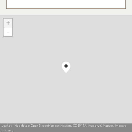
+
-
Leaflet
| Map data ©
OpenStreetMap
contributors,
CC-BY-SA
, Imagery ©
Mapbox
,
Improve
this map