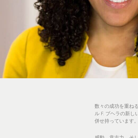
数々の成功を重ね
ル F. ブヘラの新し
併せ持っています