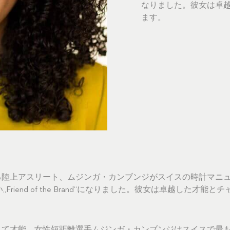
なりました。彼女は卓
ます。
る陸上アスリート、ムジンガ・カンブンジがスイスの時計マニュ
い„Friend of the Brand“になりました。彼女は卓越した才
。