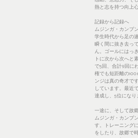
感動、意志力、そ
熱と志を持つ向上
記録から記録へ
ムジンガ・カンブ
学生時代から足の
瞬く間に抜き去っ
ん。ゴールにはっ
トに次から次へと素晴
で5回、合計9回に
権でも短距離の10
ンジは真の奇才です。
しています。最近で
達成し、5位になり
一途に、そして故
ムジンガ・カンブ
す。トレーニング
をしたり、故郷で