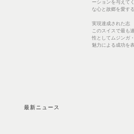
ーションを与えて
な心と故郷を愛す
実現達成された志
このスイスで最も
性としてムジンガ・
魅力による成功を
最新ニュース