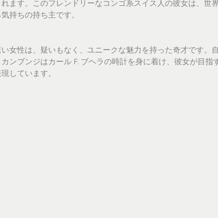
くれます。このフレンドリーなコンゴ系スイス人の彼女は、世
る気持ちの持ち主です。
速い女性は、疑いもなく、ユニークな魅力を持った奇才です。
カンブンジはカール F. ブヘラの時計を身に着け、彼女が目指
表現しています。