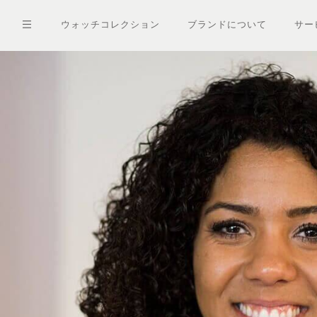
メ
イ
ウォッチコレクション
ブランドについて
サー
ン
コ
ン
テ
ン
ツ
に
移
動