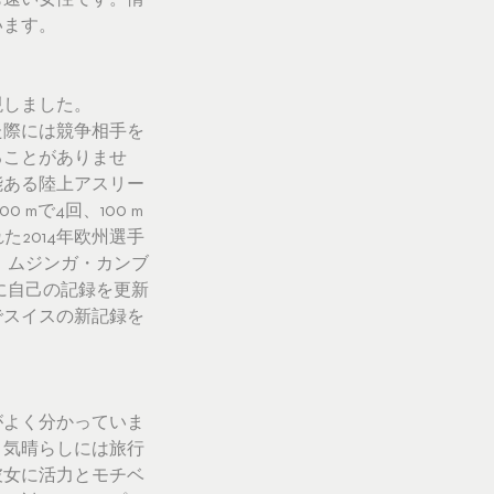
も速い女性です。情
います。
現しました。
た際には競争相手を
ることがありませ
能ある陸上アスリー
mで4回、100 m
2014年欧州選手
た。ムジンガ・カンブ
的に自己の記録を更新
でスイスの新記録を
がよく分かっていま
。気晴らしには旅行
彼女に活力とモチベ