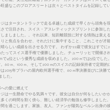
して才能、女性短距離選手ムジンガ・カンブンジはスイスで最
心旺盛なこのプロアスリートは次々とベストタイムを記録して
ンジはタータントラックで走る卓越した成績で早くから頭角を
速さで注目され、スイス・アスレティックスプリントに参加し
てしましました。。それ以来、短距離競技に対する情熱は衰え
きりと焦点を合わせ、それだけに集中すること、これこそが才
らしい成績を出させる力です。 わずか22歳で彼女はすでに200 
わたってスイス選手権で優勝しました。チューリッヒで開催された
0ｍで4位という優秀な成績を収めました。200 mでは5位でし
60 m、100 m、そして200 mのスイスの記録保持者で定期
は2015年プラハの屋内欧州選手権で、60 m準決勝並びに決勝
ました。
郷への愛に燃えて
ンジは一生懸命でやる気満々です。彼女は自分が何をしたいか
に多くの時間を割く傍ら、難しい経済学の勉強も修学しました
時間を過ごします。家族、友人、ファンが陽気なベルン出身の