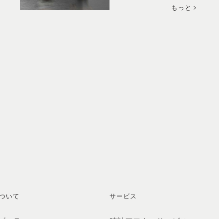
写す鏡なのかもしれませ
もっと
ん。2本のマネロ ペリフ
ェラル、同じであっても
違うところがあります。
物語に表と裏があるよう
に、色、ケース、そして
ストラップは対照的であ
りながら、本質は同じな
のです。
ついて
サービス