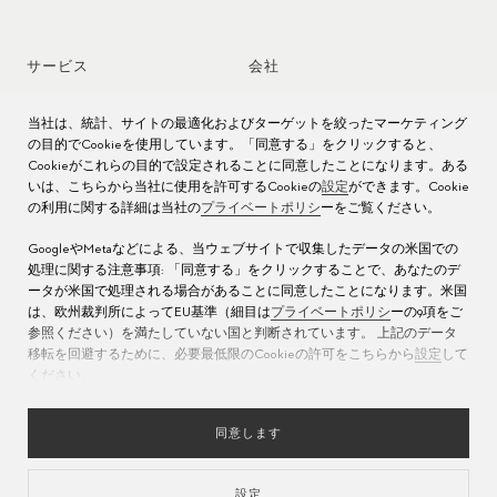
サービス
会社
時計アフターサービス
ジョブズ
当社は、統計、サイトの最適化およびターゲットを絞ったマーケティング
の目的でCookieを使用しています。「同意する」をクリックすると、
Cookieがこれらの目的で設定されることに同意したことになります。ある
時計のお手入れ
プレス
いは、こちらから当社に使用を許可するCookieの
設定
ができます。Cookie
の利用に関する詳細は当社の
プライベートポリシ
ーをご覧ください。
取扱説明書
お問い合わせ先
GoogleやMetaなどによる、当ウェブサイトで収集したデータの米国での
よくある質問
処理に関する注意事項: 「同意する」をクリックすることで、あなたのデ
ータが米国で処理される場合があることに同意したことになります。米国
サービス センター
は、欧州裁判所によってEU基準（細目は
プライベートポリシ
ーの9項をご
参照ください）を満たしていない国と判断されています。 上記のデータ
移転を回避するために、必要最低限のCookieの許可をこちらから
設定
して
ください。
同意します
設定