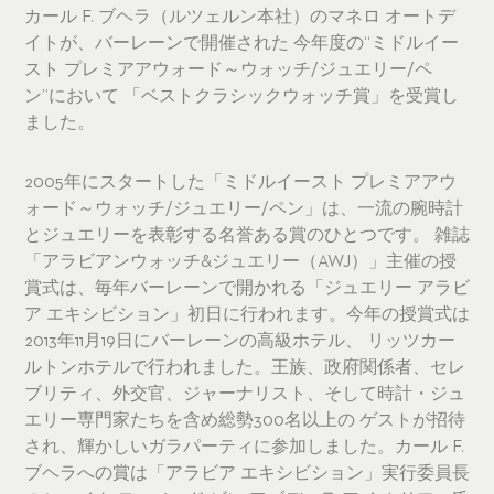
カール F. ブヘラ（ルツェルン本社）のマネロ オートデ
イトが、バーレーンで開催された 今年度の“ミドルイー
スト プレミアアウォード～ウォッチ/ジュエリー/ペ
ン”において 「ベストクラシックウォッチ賞」を受賞し
ました。
2005年にスタートした「ミドルイースト プレミアアウ
ォード～ウォッチ/ジュエリー/ペン」は、一流の腕時計
とジュエリーを表彰する名誉ある賞のひとつです。 雑誌
「アラビアンウォッチ&ジュエリー（AWJ）」主催の授
賞式は、毎年バーレーンで開かれる「ジュエリー アラビ
ア エキシビション」初日に行われます。今年の授賞式は
2013年11月19日にバーレーンの高級ホテル、 リッツカー
ルトンホテルで行われました。王族、政府関係者、セレ
ブリティ、外交官、ジャーナリスト、そして時計・ジュ
エリー専門家たちを含め総勢300名以上の ゲストが招待
され、輝かしいガラパーティに参加しました。カール F.
ブヘラへの賞は「アラビア エキシビション」実行委員長