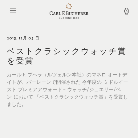
メ
イ
ン
コ
ン
テ
ン
2013, 12月 03 日
ツ
に
ベストクラシックウォッチ賞
移
を受賞
動
カール F. ブヘラ（ルツェルン本社）のマネロ オートデ
イトが、バーレーンで開催された 今年度の“ミドルイー
スト プレミアアウォード～ウォッチ/ジュエリー/ペ
ン”において 「ベストクラシックウォッチ賞」を受賞し
ました。