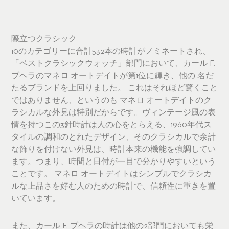
際立つクラシック
10のカテゴリーに合計532本の時計がノミネートされ、
「ベストクラシックウォッチ」部門において、カール F.
ブヘラのマネロ オートデイトが第1位に輝き、他の 名だ
たるブランドを上回りました。 これはそれほど驚くこと
ではありません、というのも マネロ オートデイトのク
ラシカルな外見は特別だからです。ヴィンテージ風の表
情を持つこの3針時計は人の心をとらえる、1960年代ス
タイルの調和のとれたデザイン、そのクラシカルで余計
な飾りを付けない外見は、時計本来の機能を強調してい
ます。つまり、時間と日付が一目で分かりやすいという
ことです。 マネロ オートデイトはシンプルでクラシカ
ルな上品さを好む人のための時計で、信頼性に重きを置
いています。
また、カール F. ブヘラの時計は他の2部門においても栄