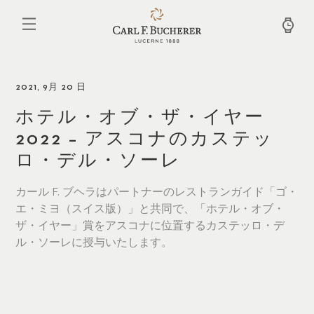
メ
イ
ン
コ
ン
テ
ン
2021, 9月 20 日
ツ
に
ホテル・オブ・ザ・イヤー
移
2022 – アスコナのカステッ
動
ロ・デル・ソーレ
カール F. ブヘラはパートナーのレストランガイド「ゴ・
エ・ミヨ（スイス版）」と共同で、「ホテル・オブ・
ザ・イヤー」賞をアスコナに位置するカステッロ・デ
ル・ソーレに授与いたします。