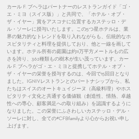
カール F. ブヘラはパートナーのレストランガイド「ゴ・
エ・ミヨ（スイス版）」と共同で、「ホテル・オブ・
ザ・イヤー」賞をアスコナに位置するカステッロ・デ
ル・ソーレに授与いたします。この5つ星ホテルは、業
界の魅力的なトレンドを取り入れながらも、伝統的なホ
スピタリティと料理を提供しており、他と一線を画して
います。ホテル所有の庭園は約11万平方メートルもの広
さを誇り、362種類もの樹木が生い茂っています。カー
ル F. ブヘラがゴ・エ・ミヨと提携してホテル・オブ・
ザ・イヤーの栄誉を授与するのは、今回で15回目となり
ました。IGNIVレストランとのパートナシップから、私
たちはスイスのオートキュイジーヌ（高級料理）やホス
ピタリティ文化と共通する価値観（創造性、情熱、卓越
性への専心、顧客満足への取り組み）を認識するように
なりました。この栄誉にふさわしいカステッロ・デル・
ソーレに対し、全ての#CFBfamilyより心からお祝い申し
上げます。