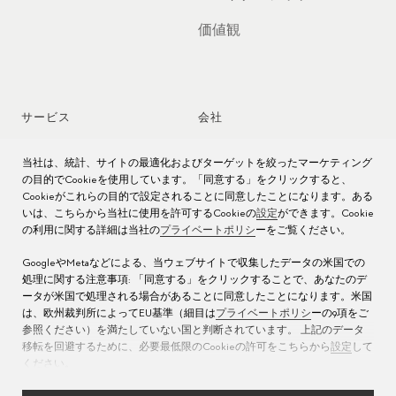
価値観
サービス
会社
時計アフターサービス
ジョブズ
当社は、統計、サイトの最適化およびターゲットを絞ったマーケティング
の目的でCookieを使用しています。「同意する」をクリックすると、
時計のお手入れ
プレス
Cookieがこれらの目的で設定されることに同意したことになります。ある
いは、こちらから当社に使用を許可するCookieの
設定
ができます。Cookie
の利用に関する詳細は当社の
プライベートポリシ
ーをご覧ください。
取扱説明書
お問い合わせ先
GoogleやMetaなどによる、当ウェブサイトで収集したデータの米国での
よくある質問
処理に関する注意事項: 「同意する」をクリックすることで、あなたのデ
ータが米国で処理される場合があることに同意したことになります。米国
サービス センター
は、欧州裁判所によってEU基準（細目は
プライベートポリシ
ーの9項をご
参照ください）を満たしていない国と判断されています。 上記のデータ
移転を回避するために、必要最低限のCookieの許可をこちらから
設定
して
ください。