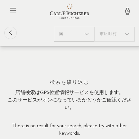
メ
イ
ン
コ
ン
テ
国
市区町村
ン
ツ
に
移
動
検索を絞り込む
店舗検索はGPS位置情報サービスを使用します。
このサービスがオンになっているかどうかご確認くださ
い。
There is no result for your search, please try with other
keywords.