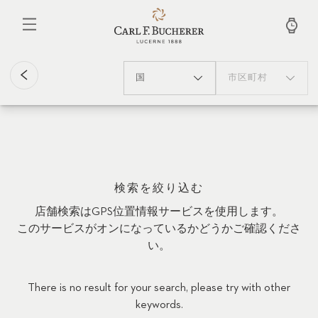
メ
イ
ン
コ
ン
テ
国
市区町村
ン
ツ
に
移
動
検索を絞り込む
店舗検索はGPS位置情報サービスを使用します。
このサービスがオンになっているかどうかご確認くださ
い。
There is no result for your search, please try with other
keywords.