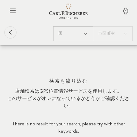
メ
イ
ン
コ
ン
テ
国
市区町村
ン
ツ
に
移
動
検索を絞り込む
店舗検索はGPS位置情報サービスを使用します。
このサービスがオンになっているかどうかご確認くださ
い。
There is no result for your search, please try with other
keywords.