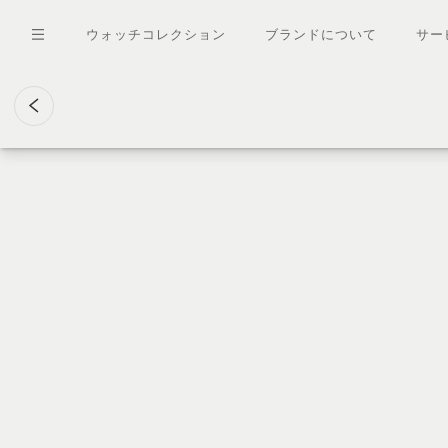
メ
イ
ウォッチコレクション
ブランドについて
サー
ン
コ
ン
テ
ン
ツ
に
移
動