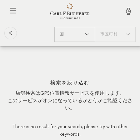
メ
イ
ン
コ
ン
テ
国
市区町村
ン
ツ
に
移
動
検索を絞り込む
店舗検索はGPS位置情報サービスを使用します。
このサービスがオンになっているかどうかご確認くださ
い。
There is no result for your search, please try with other
keywords.