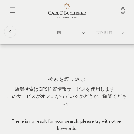
メ
イ
ン
コ
ン
テ
国
市区町村
ン
ツ
に
移
動
検索を絞り込む
店舗検索はGPS位置情報サービスを使用します。
このサービスがオンになっているかどうかご確認くださ
い。
There is no result for your search, please try with other
keywords.