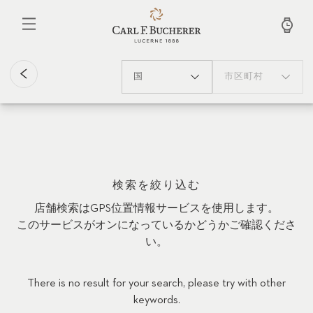
メ
イ
ン
コ
ン
テ
国
市区町村
ン
ツ
に
移
動
検索を絞り込む
店舗検索はGPS位置情報サービスを使用します。
このサービスがオンになっているかどうかご確認くださ
い。
There is no result for your search, please try with other
keywords.