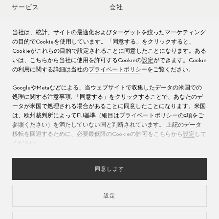
サービス
会社
時計アフターサービス
ジョブズ
当社は、統計、サイトの最適化およびターゲットを絞ったマーケティング
の目的でCookieを使用しています。「同意する」をクリックすると、
時計のお手入れ
プレス
Cookieがこれらの目的で設定されることに同意したことになります。ある
いは、こちらから当社に使用を許可するCookieの
設定
ができます。Cookie
の利用に関する詳細は当社の
プライベートポリシ
ーをご覧ください。
取扱説明書
お問い合わせ先
GoogleやMetaなどによる、当ウェブサイトで収集したデータの米国での
よくある質問
処理に関する注意事項: 「同意する」をクリックすることで、あなたのデ
ータが米国で処理される場合があることに同意したことになります。米国
サービス センター
は、欧州裁判所によってEU基準（細目は
プライベートポリシ
ーの9項をご
参照ください）を満たしていない国と判断されています。 上記のデータ
移転を回避するために、必要最低限のCookieの許可をこちらから
設定
して
ください。
同意します
設定