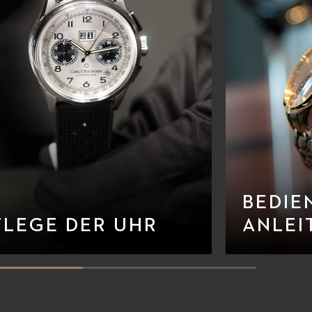
BEDIE
FLEGE DER UHR
ANLEI