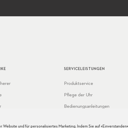
RKE
SERVICELEISTUNGEN
cherer
Produktservice
e
Pflege der Uhr
r
Bedienungsanleitungen
haften
FAQ
r Website und für personalisiertes Marketing. Indem Sie auf «Einverstanden» 