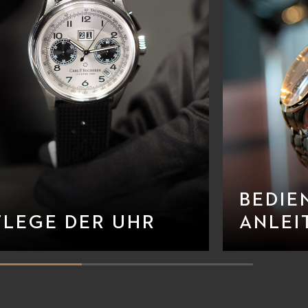
BEDIE
FLEGE DER UHR
ANLEI