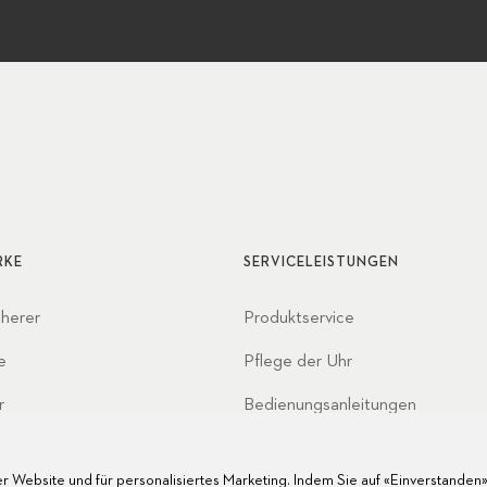
RKE
SERVICELEISTUNGEN
cherer
Produktservice
e
Pflege der Uhr
r
Bedienungsanleitungen
haften
FAQ
r Website und für personalisiertes Marketing. Indem Sie auf «Einverstanden» 