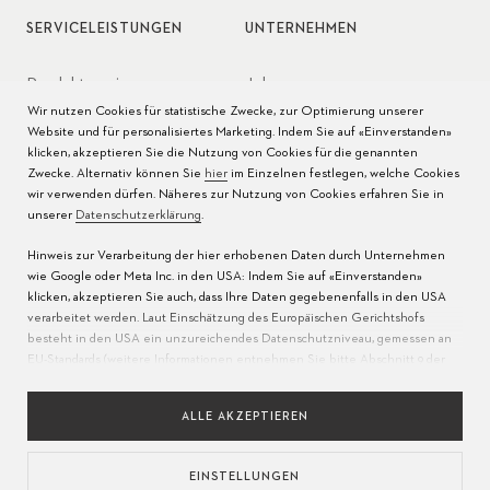
SERVICELEISTUNGEN
UNTERNEHMEN
Produktservice
Jobs
Wir nutzen Cookies für statistische Zwecke, zur Optimierung unserer
Pflege der Uhr
Presse
Website und für personalisiertes Marketing. Indem Sie auf «Einverstanden»
klicken, akzeptieren Sie die Nutzung von Cookies für die genannten
Bedienungsanleitungen
Kontakt
Zwecke. Alternativ können Sie
hier
im Einzelnen festlegen, welche Cookies
wir verwenden dürfen. Näheres zur Nutzung von Cookies erfahren Sie in
FAQ
unserer
Datenschutzerklärung
.
Hinweis zur Verarbeitung der hier erhobenen Daten durch Unternehmen
Servicezentren
wie Google oder Meta Inc. in den USA: Indem Sie auf «Einverstanden»
klicken, akzeptieren Sie auch, dass Ihre Daten gegebenenfalls in den USA
verarbeitet werden. Laut Einschätzung des Europäischen Gerichtshofs
besteht in den USA ein unzureichendes Datenschutzniveau, gemessen an
EU-Standards (weitere Informationen entnehmen Sie bitte Abschnitt 9 der
Datenschutzerklärung
). Bitte erlauben Sie an
dieser Stelle
nur die Nutzung
unbedingt erforderlicher Cookies, um zu gewährleisten, dass Ihre Daten
ALLE AKZEPTIEREN
nicht wie oben beschrieben in die USA übermittelt werden.
EINSTELLUNGEN