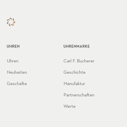
Gehäusen und Armbändern,
aber letztendlich identisch.
UHREN
UHRENMARKE
Uhren
Carl F. Bucherer
Neuheiten
Geschichte
Geschäfte
Manufaktur
Partnerschaften
Werte