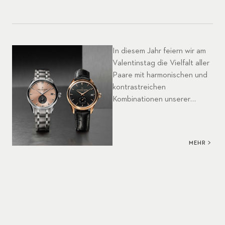
In diesem Jahr feiern wir am
Valentinstag die Vielfalt aller
Paare mit harmonischen und
kontrastreichen
Kombinationen unserer
Zeitmesser.Möglicherweise
spiegelt Ihre bessere Hälfte
Ihr eigenes Wesen wider. Mit
MEHR
den passenden Manero
Peripherals können Sie Ihre
Gemeinsamkeiten zelebrieren
und dabei dennoch
verschieden sein – wie zwei
Seiten einer Geschichte, mit
kontrastreichen Farben,