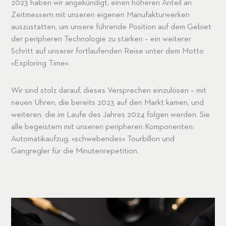
2023 haben wir angekündigt, einen höheren Anteil an
Zeitmessern mit unseren eigenen Manufakturwerken
auszustatten, um unsere führende Position auf dem Gebiet
der peripheren Technologie zu stärken – ein weiterer
Schritt auf unserer fortlaufenden Reise unter dem Motto
«Exploring Time».
Wir sind stolz darauf, dieses Versprechen einzulösen – mit
neuen Uhren, die bereits 2023 auf den Markt kamen, und
weiteren, die im Laufe des Jahres 2024 folgen werden. Sie
alle begeistern mit unseren peripheren Komponenten:
Automatikaufzug, «schwebendes» Tourbillon und
Gangregler für die Minutenrepetition.