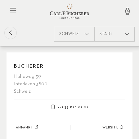
Direkt
zum
Inhalt
SCHWEIZ
STADT
BUCHERER
Höheweg 39
Interlaken 3800
Schweiz
+41 33 826 02 02
ANFAHRT
WEBSITE