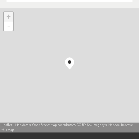
+
-
Leaflet
| Map data ©
OpenStreetMap
contributors,
CC-BY-SA
, Imagery ©
Mapbox
,
Improve
this map