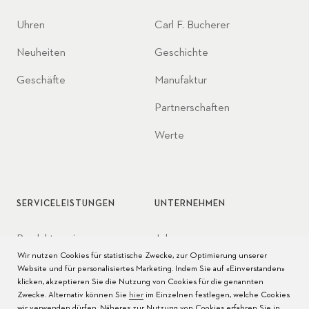
Uhren
Carl F. Bucherer
Neuheiten
Geschichte
Geschäfte
Manufaktur
Partnerschaften
Werte
SERVICELEISTUNGEN
UNTERNEHMEN
Produktservice
Jobs
Wir nutzen Cookies für statistische Zwecke, zur Optimierung unserer
Pflege der Uhr
Presse
Website und für personalisiertes Marketing. Indem Sie auf «Einverstanden»
klicken, akzeptieren Sie die Nutzung von Cookies für die genannten
Bedienungsanleitungen
Kontakt
Zwecke. Alternativ können Sie
hier
im Einzelnen festlegen, welche Cookies
wir verwenden dürfen. Näheres zur Nutzung von Cookies erfahren Sie in