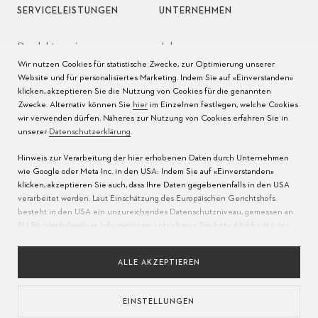
SERVICELEISTUNGEN
UNTERNEHMEN
Produktservice
Jobs
Wir nutzen Cookies für statistische Zwecke, zur Optimierung unserer
Pflege der Uhr
Presse
Website und für personalisiertes Marketing. Indem Sie auf «Einverstanden»
klicken, akzeptieren Sie die Nutzung von Cookies für die genannten
Bedienungsanleitungen
Kontakt
Zwecke. Alternativ können Sie
hier
im Einzelnen festlegen, welche Cookies
wir verwenden dürfen. Näheres zur Nutzung von Cookies erfahren Sie in
FAQ
unserer
Datenschutzerklärung
.
Hinweis zur Verarbeitung der hier erhobenen Daten durch Unternehmen
Servicezentren
wie Google oder Meta Inc. in den USA: Indem Sie auf «Einverstanden»
klicken, akzeptieren Sie auch, dass Ihre Daten gegebenenfalls in den USA
verarbeitet werden. Laut Einschätzung des Europäischen Gerichtshofs
besteht in den USA ein unzureichendes Datenschutzniveau, gemessen an
EU-Standards (weitere Informationen entnehmen Sie bitte Abschnitt 9 der
Datenschutzerklärung
). Bitte erlauben Sie an
dieser Stelle
nur die Nutzung
unbedingt erforderlicher Cookies, um zu gewährleisten, dass Ihre Daten
ALLE AKZEPTIEREN
nicht wie oben beschrieben in die USA übermittelt werden.
EINSTELLUNGEN