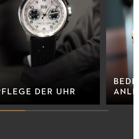
BEDI
PFLEGE DER UHR
ANLE