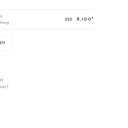
86
8,100
*
USD
hlung
DEN
e)
str.)