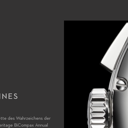
INES
ette des Wahrzeichens der
Heritage BiCompax Annual