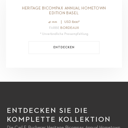
HERITAGE BICOMPAX ANNUAL HOMETOWN
EDITION BASEL
41 mm
USD
8,100
*
FARBE
BORDEAUX
* Unverbindliche Preisempfehlung
ENTDECKEN
ENTDECKEN SIE DIE
KOMPLETTE KOLLEKTION
Die Carl F. Bucherer Heritage Bicompax Annual Hometown