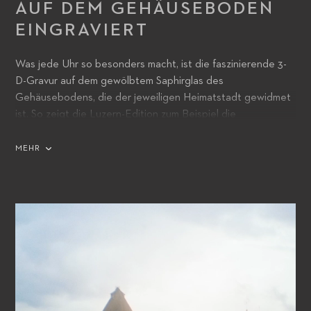
AUF DEM GEHÄUSEBODEN
EINGRAVIERT
Was jede Uhr so besonders macht, ist die faszinierende 3-
D-Gravur auf dem gewölbtem Saphirglas des
Gehäusebodens, die der jeweiligen Heimatstadt gewidmet
ist. So zeigt die Luzern-Edition zum Beispiel die
Kapellbrücke, das berühmte Wahrzeichen der Stadt,
während Tokio mit seiner Skyline und dem Berg Fuji im
MEHR
Hintergrund gewürdigt wird.