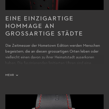
EINE EINZIGARTIGE
HOMMAGE AN
GROSSARTIGE STÄDTE
Die Zeitmesser der Hometown Edition werden Menschen
begeistern, die an diesen grossartigen Orten leben oder
vielleicht einen davon zu ihrer Heimatstadt auserkoren
haben. Die faszinierenden limitierten Uhren sind eine
einzigartige Hommage an einige der schönsten Städte der
Welt. Ihre Besitzer werden die Gelegenheit zu schätzen
MEHR
wissen, ihre Identifikation mit einem Ort zum Ausdruck zu
bringen, der eine besondere Bedeutung für sie hat.