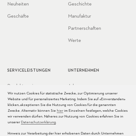
Neuheiten
Geschichte
Geschäfte
Manufaktur
Partnerschaften
Werte
SERVICELEISTUNGEN
UNTERNEHMEN
Produktservice
Jobs
Wir nutzen Cookies für statistische Zwecke, zur Optimierung unserer
Pflege der Uhr
Presse
Website und für personalisiertes Marketing. Indem Sie auf «Einverstanden»
klicken, akzeptieren Sie die Nutzung von Cookies für die genannten
Bedienungsanleitungen
Kontakt
Zwecke. Alternativ können Sie
hier
im Einzelnen festlegen, welche Cookies
wir verwenden dürfen. Näheres zur Nutzung von Cookies erfahren Sie in
FAQ
unserer
Datenschutzerklärung
.
Hinweis zur Verarbeitung der hier erhobenen Daten durch Unternehmen
Servicezentren