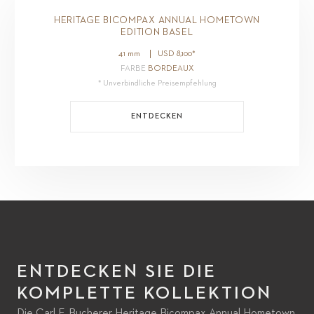
HERITAGE BICOMPAX ANNUAL HOMETOWN
EDITION BASEL
41 mm
USD
8,100
*
FARBE
BORDEAUX
* Unverbindliche Preisempfehlung
ENTDECKEN
ENTDECKEN SIE DIE
KOMPLETTE KOLLEKTION
Die Carl F. Bucherer Heritage Bicompax Annual Hometown