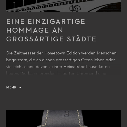
EINE EINZIGARTIGE
HOMMAGE AN
GROSSARTIGE STÄDTE
Die Zeitmesser der Hometown Edition werden Menschen
begeistern, die an diesen grossartigen Orten leben oder
vielleicht einen davon zu ihrer Heimatstadt auserkoren
haben. Die faszinierenden limitierten Uhren sind eine
einzigartige Hommage an einige der schönsten Städte der
Welt. Ihre Besitzer werden die Gelegenheit zu schätzen
MEHR
wissen, ihre Identifikation mit einem Ort zum Ausdruck zu
bringen, der eine besondere Bedeutung für sie hat.