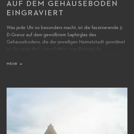
AUF DEM GEHÄUSEBODEN
EINGRAVIERT
Was jede Uhr so besonders macht, ist die faszinierende 3-
D-Gravur auf dem gewölbtem Saphirglas des
Gehäusebodens, die der jeweiligen Heimatstadt gewidmet
ist. So zeigt die Luzern-Edition zum Beispiel die
Kapellbrücke, das berühmte Wahrzeichen der Stadt,
während Tokio mit seiner Skyline und dem Berg Fuji im
MEHR
Hintergrund gewürdigt wird.