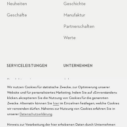
Neuheiten
Geschichte
Geschäfte
Manufaktur
Partnerschaften
Werte
SERVICELEISTUNGEN
UNTERNEHMEN
Produktservice
Jobs
Wir nutzen Cookies für statistische Zwecke, zur Optimierung unserer
Pflege der Uhr
Presse
Website und für personalisiertes Marketing. Indem Sie auf «Einverstanden»
klicken, akzeptieren Sie die Nutzung von Cookies für die genannten
Bedienungsanleitungen
Kontakt
Zwecke. Alternativ können Sie
hier
im Einzelnen festlegen, welche Cookies
wir verwenden dürfen. Näheres zur Nutzung von Cookies erfahren Sie in
FAQ
unserer
Datenschutzerklärung
.
Hinweis zur Verarbeitung der hier erhobenen Daten durch Unternehmen
Servicezentren