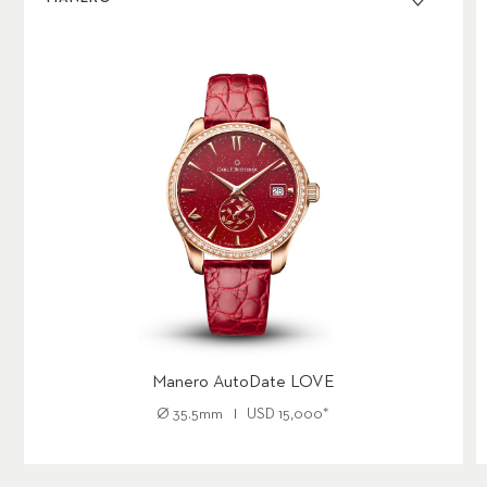
Manero AutoDate LOVE
Ø
35.5mm
USD
15,000
*