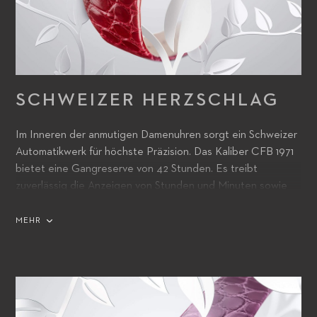
SCHWEIZER HERZSCHLAG
Im Inneren der anmutigen Damenuhren sorgt ein Schweizer
Automatikwerk für höchste Präzision. Das Kaliber CFB 1971
bietet eine Gangreserve von 42 Stunden. Es treibt
zuverlässig die Anzeigen von Stunden und Minuten sowie
die kleine Sekunde bei 6 Uhr und das Datum bei 3 Uhr an.
Durch den Gehäuseboden aus Saphirglas lassen sich seine
MEHR
feine Veredelung und seine präzisen Bewegungen
bewundern.