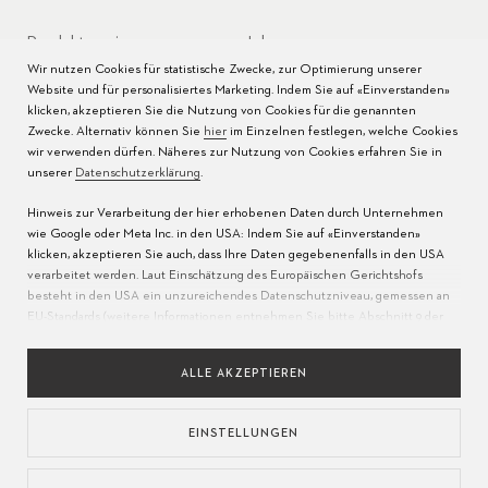
Produktservice
Jobs
Wir nutzen Cookies für statistische Zwecke, zur Optimierung unserer
Pflege der Uhr
Presse
Website und für personalisiertes Marketing. Indem Sie auf «Einverstanden»
klicken, akzeptieren Sie die Nutzung von Cookies für die genannten
Bedienungsanleitungen
Kontakt
Zwecke. Alternativ können Sie
hier
im Einzelnen festlegen, welche Cookies
wir verwenden dürfen. Näheres zur Nutzung von Cookies erfahren Sie in
FAQ
unserer
Datenschutzerklärung
.
Hinweis zur Verarbeitung der hier erhobenen Daten durch Unternehmen
Servicezentren
wie Google oder Meta Inc. in den USA: Indem Sie auf «Einverstanden»
klicken, akzeptieren Sie auch, dass Ihre Daten gegebenenfalls in den USA
verarbeitet werden. Laut Einschätzung des Europäischen Gerichtshofs
besteht in den USA ein unzureichendes Datenschutzniveau, gemessen an
EU-Standards (weitere Informationen entnehmen Sie bitte Abschnitt 9 der
Datenschutzerklärung
). Bitte erlauben Sie an
dieser Stelle
nur die Nutzung
unbedingt erforderlicher Cookies, um zu gewährleisten, dass Ihre Daten
ALLE AKZEPTIEREN
nicht wie oben beschrieben in die USA übermittelt werden.
EINSTELLUNGEN
SPRACHE
DATENSCHUTZRICHTLINIEN
NUTZUNGSBEDINGUNGEN
IMPRESSUM
VERANTWORTUNGSVOLLE BESCHAFFUNG