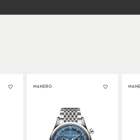
MANERO
MAN