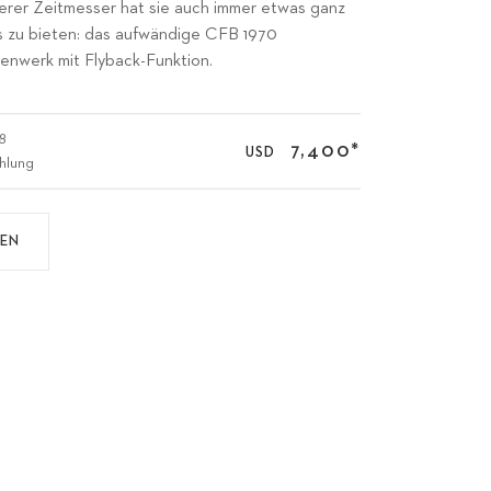
cherer Zeitmesser hat sie auch immer etwas ganz
 zu bieten: das aufwändige CFB 1970
nwerk mit Flyback-Funktion.
98
7,400
*
USD
hlung
DEN