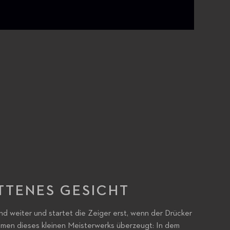
TTENES GESICHT
nd weiter und startet die Zeiger erst, wenn der Drücker
ahmen dieses kleinen Meisterwerks überzeugt: In dem