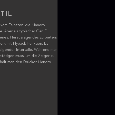
TIL
 vom Feinsten: die Manero
e. Aber als typischer Carl F.
enes, Herausragendes zu bieten:
k mit Flyback-Funktion. Es
folgender Intervalle. Während man
tätigen muss, um die Zeiger zu
, hält man den Drücker Manero