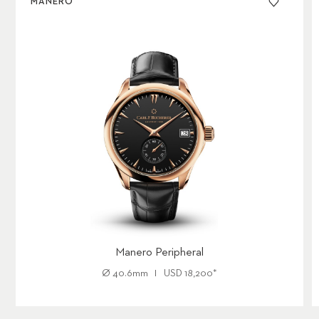
MANERO
erhältlich.
Manero Peripheral
Ø
40.6mm
USD
18,200
*