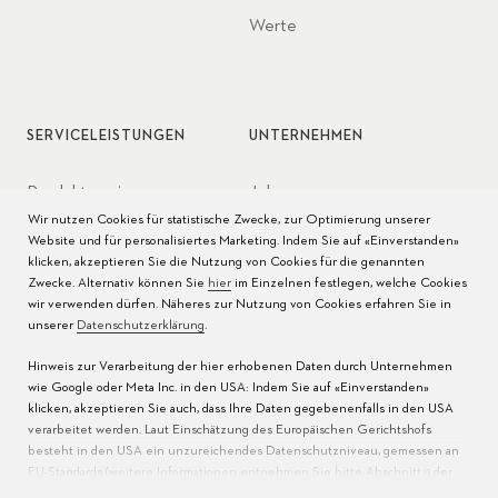
Werte
SERVICELEISTUNGEN
UNTERNEHMEN
Produktservice
Jobs
Wir nutzen Cookies für statistische Zwecke, zur Optimierung unserer
Pflege der Uhr
Presse
Website und für personalisiertes Marketing. Indem Sie auf «Einverstanden»
klicken, akzeptieren Sie die Nutzung von Cookies für die genannten
Bedienungsanleitungen
Kontakt
Zwecke. Alternativ können Sie
hier
im Einzelnen festlegen, welche Cookies
wir verwenden dürfen. Näheres zur Nutzung von Cookies erfahren Sie in
FAQ
unserer
Datenschutzerklärung
.
Hinweis zur Verarbeitung der hier erhobenen Daten durch Unternehmen
Servicezentren
wie Google oder Meta Inc. in den USA: Indem Sie auf «Einverstanden»
klicken, akzeptieren Sie auch, dass Ihre Daten gegebenenfalls in den USA
verarbeitet werden. Laut Einschätzung des Europäischen Gerichtshofs
besteht in den USA ein unzureichendes Datenschutzniveau, gemessen an
EU-Standards (weitere Informationen entnehmen Sie bitte Abschnitt 9 der
Datenschutzerklärung
). Bitte erlauben Sie an
dieser Stelle
nur die Nutzung