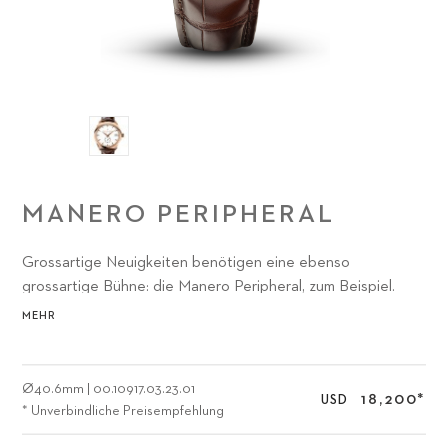
MANERO PERIPHERAL
Grossartige Neuigkeiten benötigen eine ebenso
grossartige Bühne: die Manero Peripheral, zum Beispiel.
Denn sie vereinigt all das, was die Manufaktur Carl F.
MEHR
Bucherer seit jeher auszeichnet: moderne Ingenieurskunst
und klassisches Uhrmacherhandwerk.
Ø
40.6mm
|
00.10917.03.23.01
18,200
*
USD
* Unverbindliche Preisempfehlung