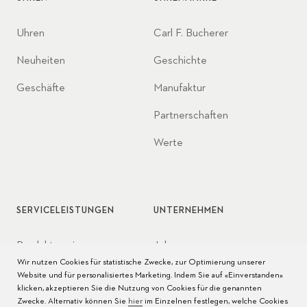
Uhren
Carl F. Bucherer
Neuheiten
Geschichte
Geschäfte
Manufaktur
Partnerschaften
Werte
SERVICELEISTUNGEN
UNTERNEHMEN
Produktservice
Jobs
Wir nutzen Cookies für statistische Zwecke, zur Optimierung unserer
Pflege der Uhr
Presse
Website und für personalisiertes Marketing. Indem Sie auf «Einverstanden»
klicken, akzeptieren Sie die Nutzung von Cookies für die genannten
Bedienungsanleitungen
Kontakt
Zwecke. Alternativ können Sie
hier
im Einzelnen festlegen, welche Cookies