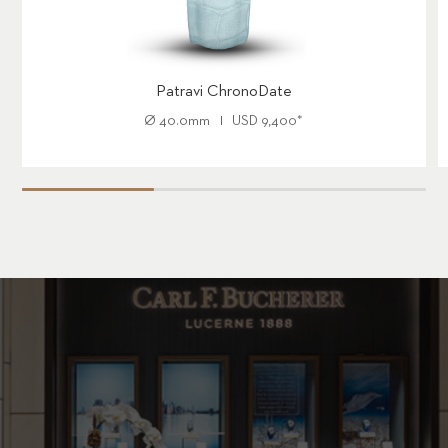
Patravi ChronoDate
Ø
40.0mm
USD
9,400
*