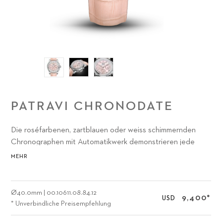
PATRAVI CHRONODATE
Die roséfarbenen, zartblauen oder weiss schimmernden
Chronographen mit Automatikwerk demonstrieren jede
Sekunde aufs Neue die starke Wirkung zarter Schönheit.
MEHR
Ø
40.0mm
|
00.10611.08.84.12
9,400
*
USD
* Unverbindliche Preisempfehlung