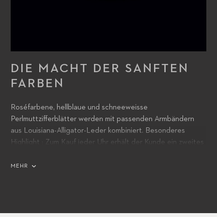
DIE MACHT DER SANFTEN
FARBEN
Roséfarbene, hellblaue und schneeweisse
Perlmuttzifferblätter werden mit passenden Armbändern
aus Louisiana-Alligator-Leder kombiniert. Besonderes
Highlight : Zum Kauf jeder Uhr erhält der Kunde ein zweites
Band aus Kalbsleder.
MEHR