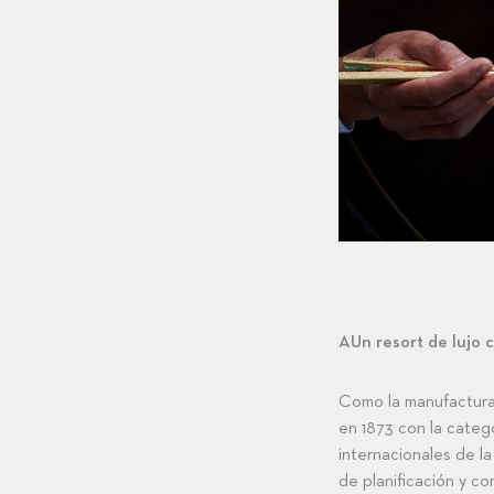
AUn resort de lujo c
Como la manufactura 
en 1873 con la categ
internacionales de l
de planificación y c