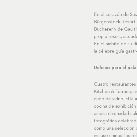
En el corazón de Suiz
Bürgenstock Resort L
Bucherer y de GaultM
propio resort, situa
En el ámbito de su di
la célebre guía gast
Delicias para el pala
Cuatro restaurantes 
Kitchen & Terrace, u
cubo de vidrio, el la
cocina de exhibición 
amplia diversidad cul
fotográfica celebrad
como una selección d
incluso chinos, los 