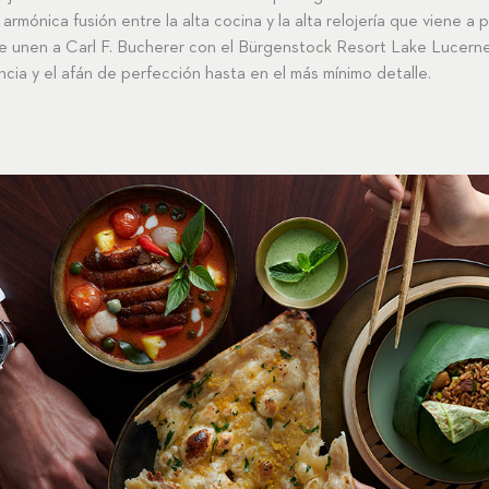
 armónica fusión entre la alta cocina y la alta relojería que viene a 
e unen a Carl F. Bucherer con el Bürgenstock Resort Lake Lucerne: 
cia y el afán de perfección hasta en el más mínimo detalle.