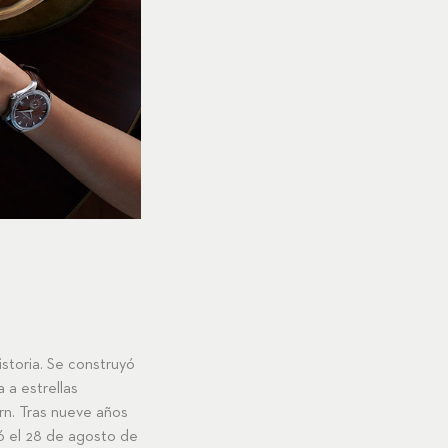
storia. Se construyó
 a estrellas
rn. Tras nueve años
ó el 28 de agosto de