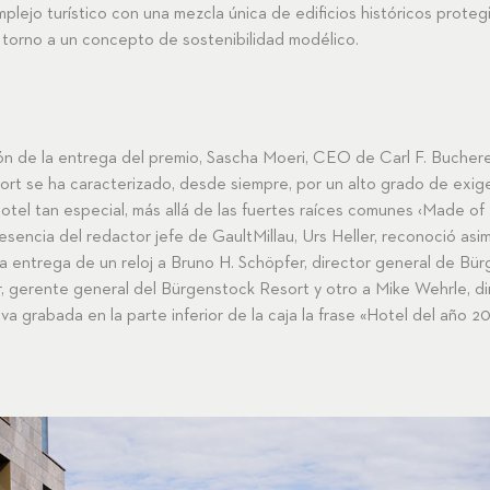
plejo turístico con una mezcla única de edificios históricos proteg
torno a un concepto de sostenibilidad modélico.
ón de la entrega del premio, Sascha Moeri, CEO de Carl F. Bucherer,
rt se ha caracterizado, desde siempre, por un alto grado de exigen
otel tan especial, más allá de las fuertes raíces comunes ‹Made of
esencia del redactor jefe de GaultMillau, Urs Heller, reconoció asi
la entrega de un reloj a Bruno H. Schöpfer, director general de Bü
r, gerente general del Bürgenstock Resort y otro a Mike Wehrle, d
va grabada en la parte inferior de la caja la frase «Hotel del año 20