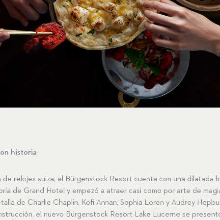
on historia
de relojes suiza, el Bürgenstock Resort cuenta con una dilatada hi
oría de Grand Hotel y empezó a atraer casi como por arte de magia
a talla de Charlie Chaplin, Kofi Annan, Sophia Loren y Audrey Hepbu
onstrucción, el nuevo Bürgenstock Resort Lake Lucerne se present