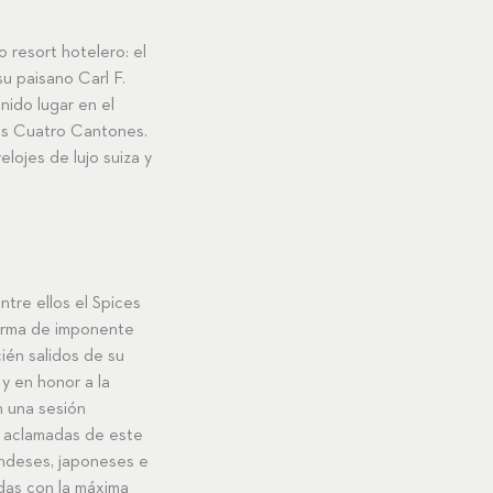
o resort hotelero: el
u paisano Carl F.
nido lugar en el
los Cuatro Cantones.
lojes de lujo suiza y
tre ellos el Spices
forma de imponente
cién salidos de su
 y en honor a la
n una sesión
s aclamadas de este
andeses, japoneses e
adas con la máxima