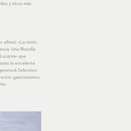
idos y otros más
 afirmó: «La visión
cia. Una filosofía
 Lucerne› que
mismo la excelente
rgenstock Selection;
irector gastronómico.
19».