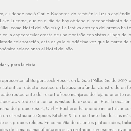
a, allí donde nació Carl F. Bucherer, vio también la luz un espléndid
ake Lucerne, que en el día de hoy obtiene el reconocimiento de s
illau como Hotel del año 2019. La festiva entrega del premio ha te
do en la espectacular cresta de una montaña con vistas al lago de 
latada colaboración, esta es ya la duodécima vez que la marca de re
ronómica seleccionan el Hotel del año.
dar y para la vista
representan al Bürgenstock Resort en la GaultMillau Guide 2019, en
n auténtico reducto asiático en la Suiza profunda. Construido en 
ureado restaurante del resort ofrece manjares del lejano oriente re
abierta... y todo ello con unas vistas de excepción. Para la ocasión
inaria del propio resort, Carl F. Bucherer ha querido inmortalizar co
a en el restaurante Spices Kitchen & Terrace tanto las delicias má
e sus propios relojes. En compañía de distintos platos indios, tail
relojes de la marca manufacturera suiza protagonizan escenas evoc