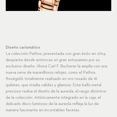
Diseño carismático
La colección Pathos, presentada con gran éxito en 2014,
despierta desde entonces un gran entusiasmo por su
exclusivo diseño. Ahora Carl F. Bucherer la amplía con una
nueva serie de maravillosos relojes, como el Pathos
Roségold, totalmente realizado en oro rosado de 18
quilates, que irradia calidez y glamour. Este bello metal
precioso realza el diseño de la aureola, el rasgo distintivo
de la colección. Artísticamente integrado en la caja, el
delicado disco luminoso de la aureola refleja la luz de
manera fascinante en incontables facetas.