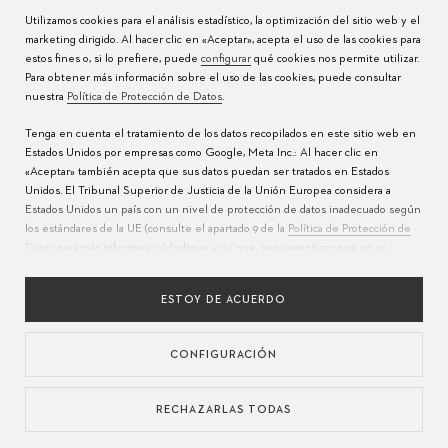
Servicio de relojes
Jobs
Utilizamos cookies para el análisis estadístico, la optimización del sitio web y el
marketing dirigido. Al hacer clic en «Aceptar», acepta el uso de las cookies para
Cuidado del reloj
Prensa
estos fines o, si lo prefiere, puede
configurar
qué cookies nos permite utilizar.
Para obtener más información sobre el uso de las cookies, puede consultar
Manuales
Contacto
nuestra
Política de Protección de Datos
.
Preguntas frecuentes
Tenga en cuenta el tratamiento de los datos recopilados en este sitio web en
Estados Unidos por empresas como Google, Meta Inc.: Al hacer clic en
Centros de servicio
«Aceptar» también acepta que sus datos puedan ser tratados en Estados
Unidos. El Tribunal Superior de Justicia de la Unión Europea considera a
Estados Unidos un país con un nivel de protección de datos inadecuado según
los estándares de la UE (consulte el apartado 9 de la
Política de Protección de
Datos
para más información). Indique
aquí
que, para garantizar que no se
realice la transferencia mencionada anteriormente, solo acepta el uso de
cookies esenciales.
ESTOY DE ACUERDO
CONFIGURACIÓN
IDIOMAS
POLÍTICA DE PRIVACIDAD
TÉRMINOS DE USO
EDICIÓN
RECHAZARLAS TODAS
ABASTECIMIENTO RESPONSABLE
CONFIGURACIÓN DE COOKIES