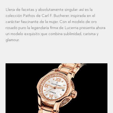
Llena de facetas y absolutamente singular: así es la
colección Pathos de Carl F. Bucherer, inspirada en el
carácter fascinante de la mujer. Con el modelo de oro
rosado puro la legendaria firma de Lucerna presenta ahora
un modelo exquisito que combina sublimidad, carisma y
glamour.