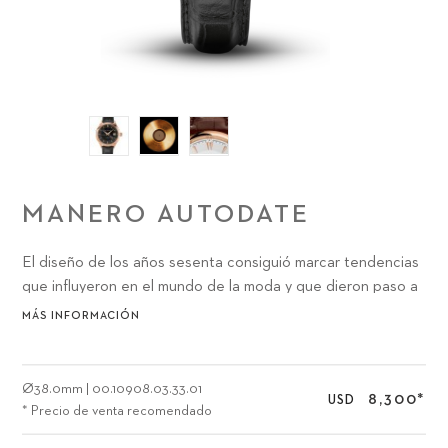
MANERO AUTODATE
El diseño de los años sesenta consiguió marcar tendencias
que influyeron en el mundo de la moda y que dieron paso a
formas que durarán para siempre.
MÁS INFORMACIÓN
Ø
38.0mm
|
00.10908.03.33.01
8,300
*
USD
* Precio de venta recomendado