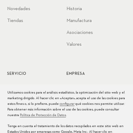
Novedades
Historia
Tiendas
Manufactura
Asociaciones
Valores
SERVICIO
EMPRESA
Servicio de relojes
Jobs
Utilizamos cookies para el análisis estadístico, la optimización del sitio web y el
marketing dirigido. Al hacer clic en «Aceptar», acepta el uso de las cookies para
Cuidado del reloj
Prensa
estos fines o, si lo prefiere, puede
configurar
qué cookies nos permite utilizar.
Para obtener más información sobre el uso de las cookies, puede consultar
Manuales
Contacto
nuestra
Política de Protección de Datos
.
Preguntas frecuentes
Tenga en cuenta el tratamiento de los datos recopilados en este sitio web en
Estados Unidos por empresas como Google, Meta Inc.: Al hacer clic en