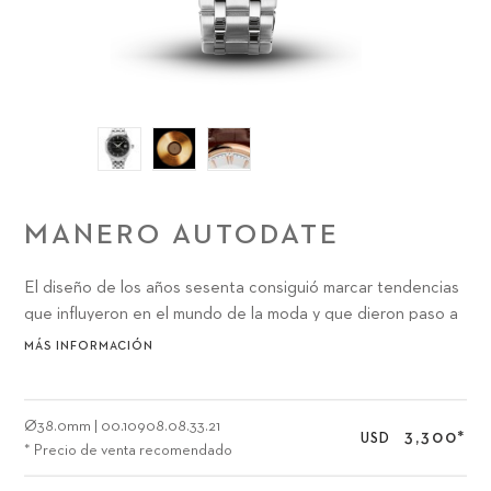
MANERO AUTODATE
El diseño de los años sesenta consiguió marcar tendencias
que influyeron en el mundo de la moda y que dieron paso a
formas que durarán para siempre.
MÁS INFORMACIÓN
Ø
38.0mm
|
00.10908.08.33.21
3,300
*
USD
* Precio de venta recomendado