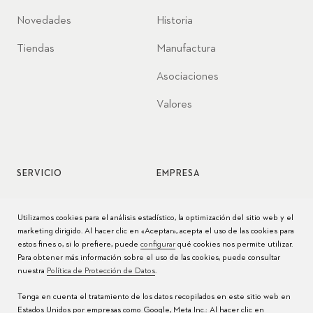
Novedades
Historia
Tiendas
Manufactura
Asociaciones
Valores
SERVICIO
EMPRESA
Servicio de relojes
Jobs
Utilizamos cookies para el análisis estadístico, la optimización del sitio web y el
marketing dirigido. Al hacer clic en «Aceptar», acepta el uso de las cookies para
Cuidado del reloj
Prensa
estos fines o, si lo prefiere, puede
configurar
qué cookies nos permite utilizar.
Para obtener más información sobre el uso de las cookies, puede consultar
Manuales
Contacto
nuestra
Política de Protección de Datos
.
Preguntas frecuentes
Tenga en cuenta el tratamiento de los datos recopilados en este sitio web en
Estados Unidos por empresas como Google, Meta Inc.: Al hacer clic en