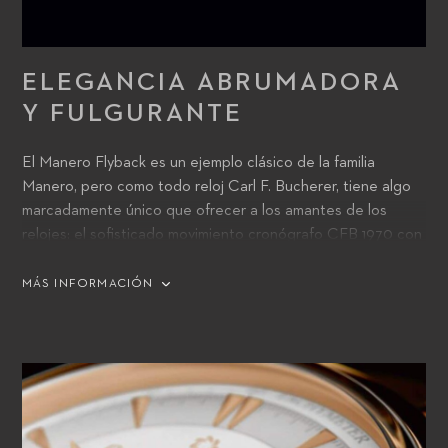
ELEGANCIA ABRUMADORA
Y FULGURANTE
El Manero Flyback es un ejemplo clásico de la familia
Manero, pero como todo reloj Carl F. Bucherer, tiene algo
marcadamente único que ofrecer a los amantes de los
relojes: el sofisticado movimiento cronógrafo CFB 1970 con
función flyback. Esta función permite al usuario registrar
tiempos consecutivos con el intervalo más breve posible
MÁS INFORMACIÓN
entre ellos. Las manecillas del cronógrafo vuelven
automáticamente a cero mientras que el movimiento
continúa en acción en segundo plano, permitiendo que las
manecillas se pongan en marcha de nuevo tan pronto como
se suelte el botón de vuelta a cero.