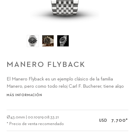
MANERO FLYBACK
El Manero Flyback es un ejemplo clásico de la familia
Manero, pero como todo reloj Carl F. Bucherer, tiene algo
marcadamente único que ofrecer a los amantes de los
MÁS INFORMACIÓN
relojes: el sofisticado movimiento cronógrafo CFB 1970 con
función flyback.
Ø
43.0mm
|
00.10919.08.33.21
7,700
*
USD
* Precio de venta recomendado