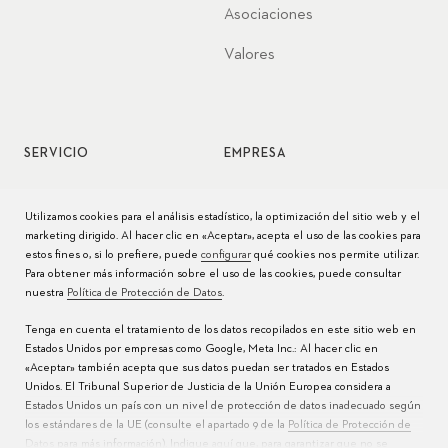
Asociaciones
Valores
SERVICIO
EMPRESA
Servicio de relojes
Jobs
Utilizamos cookies para el análisis estadístico, la optimización del sitio web y el
marketing dirigido. Al hacer clic en «Aceptar», acepta el uso de las cookies para
Cuidado del reloj
Prensa
estos fines o, si lo prefiere, puede
configurar
qué cookies nos permite utilizar.
Para obtener más información sobre el uso de las cookies, puede consultar
Manuales
Contacto
nuestra
Política de Protección de Datos
.
Preguntas frecuentes
Tenga en cuenta el tratamiento de los datos recopilados en este sitio web en
Estados Unidos por empresas como Google, Meta Inc.: Al hacer clic en
Centros de servicio
«Aceptar» también acepta que sus datos puedan ser tratados en Estados
Unidos. El Tribunal Superior de Justicia de la Unión Europea considera a
Estados Unidos un país con un nivel de protección de datos inadecuado según
los estándares de la UE (consulte el apartado 9 de la
Política de Protección de
Datos
para más información). Indique
aquí
que, para garantizar que no se