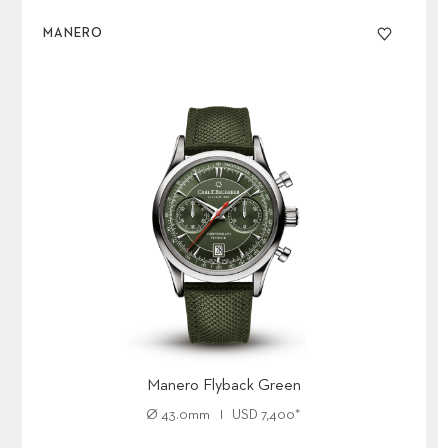
MANERO
Manero Flyback Green
Ø
43.0mm
USD
7,400
*