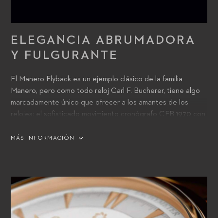
ELEGANCIA ABRUMADORA
Y FULGURANTE
El Manero Flyback es un ejemplo clásico de la familia
Manero, pero como todo reloj Carl F. Bucherer, tiene algo
marcadamente único que ofrecer a los amantes de los
relojes: el sofisticado movimiento cronógrafo CFB 1970 con
función flyback. Esta función permite al usuario registrar
tiempos consecutivos con el intervalo más breve posible
MÁS INFORMACIÓN
entre ellos. Las manecillas del cronógrafo vuelven
automáticamente a cero mientras que el movimiento
continúa en acción en segundo plano, permitiendo que las
manecillas se pongan en marcha de nuevo tan pronto como
se suelte el botón de vuelta a cero.