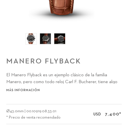
MANERO FLYBACK
El Manero Flyback es un ejemplo clásico de la familia
Manero, pero como todo reloj Carl F. Bucherer, tiene algo
marcadamente único que ofrecer a los amantes de los
MÁS INFORMACIÓN
relojes: el sofisticado movimiento cronógrafo CFB 1970 con
función flyback.
Ø
43.0mm
|
00.10919.08.33.01
7,400
*
USD
* Precio de venta recomendado