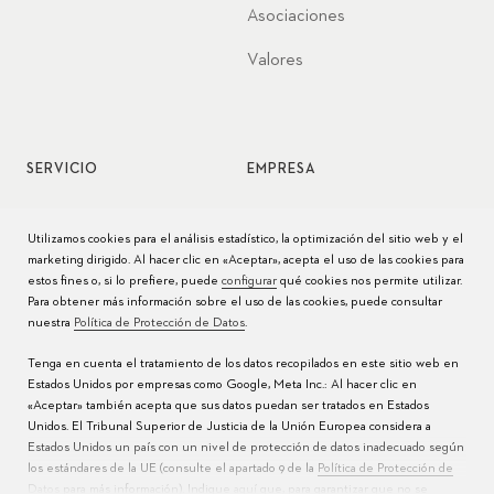
Asociaciones
Valores
SERVICIO
EMPRESA
Servicio de relojes
Jobs
Utilizamos cookies para el análisis estadístico, la optimización del sitio web y el
marketing dirigido. Al hacer clic en «Aceptar», acepta el uso de las cookies para
Cuidado del reloj
Prensa
estos fines o, si lo prefiere, puede
configurar
qué cookies nos permite utilizar.
Para obtener más información sobre el uso de las cookies, puede consultar
Manuales
Contacto
nuestra
Política de Protección de Datos
.
Preguntas frecuentes
Tenga en cuenta el tratamiento de los datos recopilados en este sitio web en
Estados Unidos por empresas como Google, Meta Inc.: Al hacer clic en
Centros de servicio
«Aceptar» también acepta que sus datos puedan ser tratados en Estados
Unidos. El Tribunal Superior de Justicia de la Unión Europea considera a
Estados Unidos un país con un nivel de protección de datos inadecuado según
los estándares de la UE (consulte el apartado 9 de la
Política de Protección de
Datos
para más información). Indique
aquí
que, para garantizar que no se