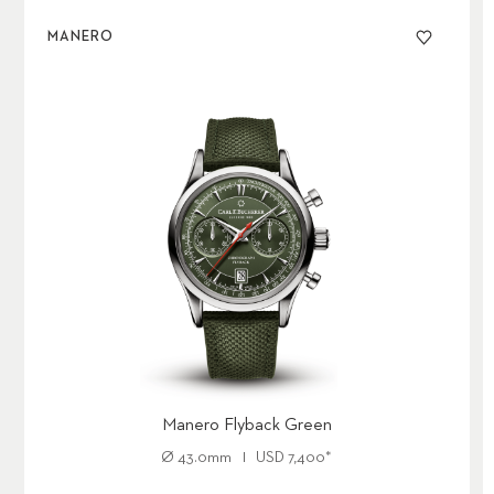
MANERO
Manero Flyback Green
Ø
43.0mm
USD
7,400
*