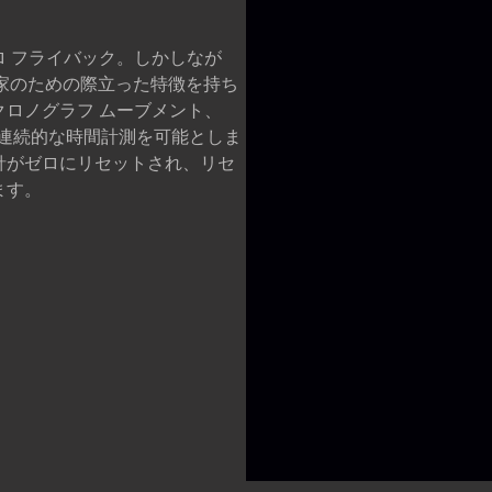
に
 フライバック。しかしなが
好家のための際立った特徴を持ち
ロノグラフ ムーブメント、
隔で連続的な時間計測を可能としま
針がゼロにリセットされ、リセ
ます。