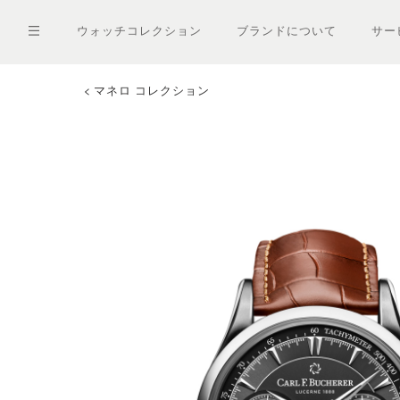
メ
イ
ウォッチコレクション
ブランドについて
サー
ン
コ
ン
テ
マネロ コレクション
ン
ツ
に
移
動