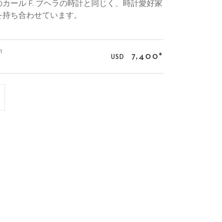
カール F. ブヘラの時計と同じく、時計愛好家
を持ち合わせています。
1
7,400
*
USD