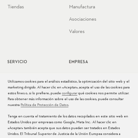
Tiendas
Manufactura
Asociaciones
Valores
SERVICIO
EMPRESA
Servicio de relojes
Jobs
Utilizamos cookies para el análisis estadístico, la optimización del sitio web y el
marketing dirigido. Al hacer clic en «Aceptar», acepta el uso de las cookies para
Cuidado del reloj
Prensa
estos fines o, si lo prefiere, puede
configurar
qué cookies nos permite utilizar.
Para obtener más información sobre el uso de las cookies, puede consultar
Manuales
Contacto
nuestra
Política de Protección de Datos
.
Preguntas frecuentes
Tenga en cuenta el tratamiento de los datos recopilados en este sitio web en
Estados Unidos por empresas como Google, Meta Inc.: Al hacer clic en
Centros de servicio
«Aceptar» también acepta que sus datos puedan ser tratados en Estados
Unidos. El Tribunal Superior de Justicia de la Unión Europea considera a