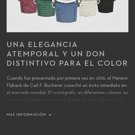
UNA ELEGANCIA
ATEMPORAL Y UN DON
DISTINTIVO PARA EL COLOR
Cuando fue presentado por primera vez en 2016, el Manero
Flyback de Carl F. Bucherer cosechó un éxito inmediato en
el mercado mundial. El cronógrafo, en diferentes colores, es
una mezcla perfecta entre un diseño de reloj clásico y un
estilo contemporáneo. Ahora, la marca establecida en
Lucerna ha anunciado el siguiente capítulo de la historia del
MÁS INFORMACIÓN
Manero Flyback, que se complementa a la perfección con la
colección actual. Estos relojes de 40 mm tienen unas