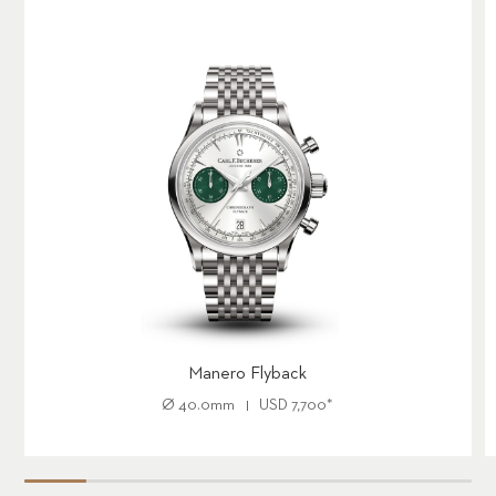
Manero Flyback
Ø
40.0mm
USD
7,700
*