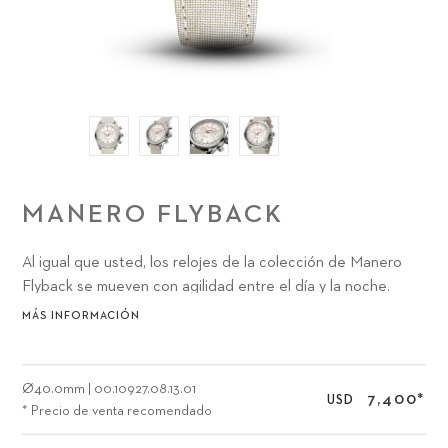
MANERO FLYBACK
Al igual que usted, los relojes de la colección de Manero
Flyback se mueven con agilidad entre el día y la noche.
Entre la ciudad y el campo. Entre el trabajo y las
MÁS INFORMACIÓN
diversiones. En resumen, hemos creado el Carl F. Bucherer
Manero Flyback 40 mm tomándole a usted y a sus viajes en
cuenta. ¿Qué color le va más?
Ø
40.0mm
|
00.10927.08.13.01
7,400
*
USD
* Precio de venta recomendado