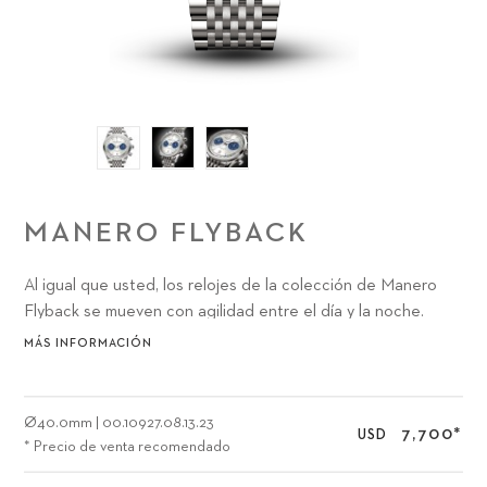
MANERO FLYBACK
Al igual que usted, los relojes de la colección de Manero
Flyback se mueven con agilidad entre el día y la noche.
Entre la ciudad y el campo. Entre el trabajo y las
MÁS INFORMACIÓN
diversiones. En resumen, hemos creado el Carl F. Bucherer
Manero Flyback 40 mm tomándole a usted y a sus viajes en
cuenta. ¿Qué color le va más?
Ø
40.0mm
|
00.10927.08.13.23
7,700
*
USD
* Precio de venta recomendado