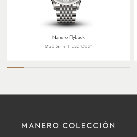
Manero Flyback
Ø
40.0mm
USD
7,700
*
MANERO COLECCIÓN