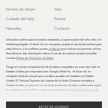
Servicio de relojes
Jobs
Cuidado del reloj
Prensa
Manuales
Contacto
Preguntas frecuentes
Utilizamos cookies para el análisis estadístico, la optimización del sitio web y el
marketing dirigido. Al hacer clic en «Aceptar», acepta el uso de las cookies para
Centros de servicio
estos fines o, si lo prefiere, puede
configurar
qué cookies nos permite utilizar.
Para obtener más información sobre el uso de las cookies, puede consultar
nuestra
Política de Protección de Datos
.
Tenga en cuenta el tratamiento de los datos recopilados en este sitio web en
Estados Unidos por empresas como Google, Meta Inc.: Al hacer clic en
«Aceptar» también acepta que sus datos puedan ser tratados en Estados
Unidos. El Tribunal Superior de Justicia de la Unión Europea considera a
Estados Unidos un país con un nivel de protección de datos inadecuado según
los estándares de la UE (consulte el apartado 9 de la
Política de Protección de
Datos
para más información). Indique
aquí
que, para garantizar que no se
realice la transferencia mencionada anteriormente, solo acepta el uso de
IDIOMAS
cookies esenciales.
POLÍTICA DE PRIVACIDAD
TÉRMINOS DE USO
EDICIÓN
ESTOY DE ACUERDO
ABASTECIMIENTO RESPONSABLE
CONFIGURACIÓN DE COOKIES