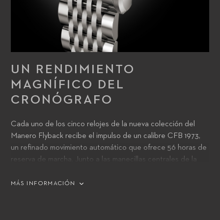
UN RENDIMIENTO
MAGNÍFICO DEL
CRONÓGRAFO
Cada uno de los cinco relojes de la nueva colección del
Manero Flyback recibe el impulso de un calibre CFB 1973,
un refinado movimiento automático que ofrece 56 horas de
reserva de marcha. Junto a las manecillas centrales de la
hora, los minutos y los segundos del cronógrafo, la esfera
cuenta con una apertura a las 6 para la fecha. El contador
MÁS INFORMACIÓN
del cronógrafo y los pequeños segunderos completan la
imagen.