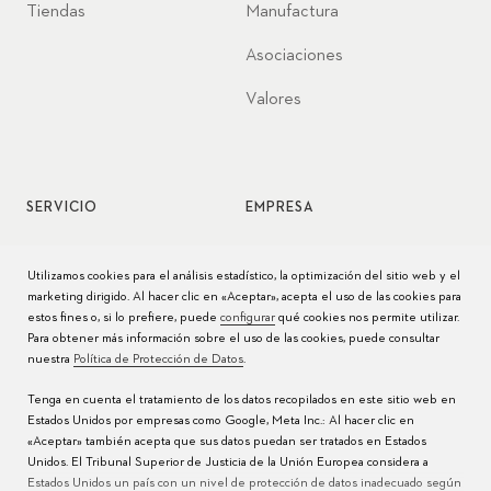
Tiendas
Manufactura
Asociaciones
Valores
SERVICIO
EMPRESA
Servicio de relojes
Jobs
Utilizamos cookies para el análisis estadístico, la optimización del sitio web y el
marketing dirigido. Al hacer clic en «Aceptar», acepta el uso de las cookies para
Cuidado del reloj
Prensa
estos fines o, si lo prefiere, puede
configurar
qué cookies nos permite utilizar.
Para obtener más información sobre el uso de las cookies, puede consultar
Manuales
Contacto
nuestra
Política de Protección de Datos
.
Preguntas frecuentes
Tenga en cuenta el tratamiento de los datos recopilados en este sitio web en
Estados Unidos por empresas como Google, Meta Inc.: Al hacer clic en
Centros de servicio
«Aceptar» también acepta que sus datos puedan ser tratados en Estados
Unidos. El Tribunal Superior de Justicia de la Unión Europea considera a
Estados Unidos un país con un nivel de protección de datos inadecuado según