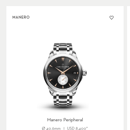
MANERO
Manero Peripheral
Ø
40.6mm
USD
8,400
*