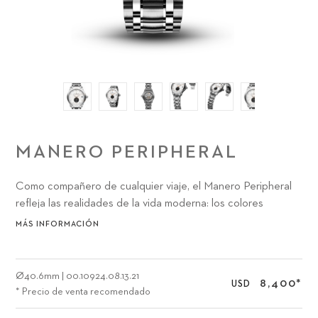
MANERO PERIPHERAL
Como compañero de cualquier viaje, el Manero Peripheral
refleja las realidades de la vida moderna: los colores
naturales nos recuerdan que hay que tomarse un descanso
MÁS INFORMACIÓN
del trabajo y hacer algo completamente diferente para
refrescar nuestras perspectivas y recargar baterías ante los
retos del mañana.
Ø
40.6mm
|
00.10924.08.13.21
8,400
*
USD
* Precio de venta recomendado