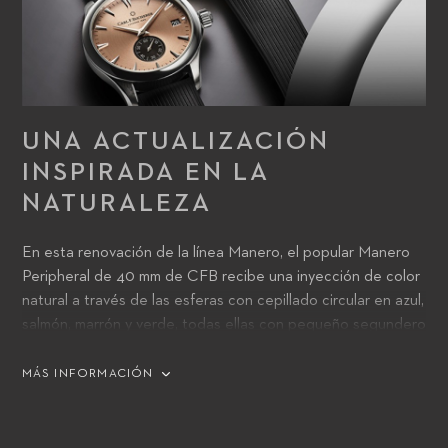
UNA ACTUALIZACIÓN
INSPIRADA EN LA
NATURALEZA
En esta renovación de la línea Manero, el popular Manero
Peripheral de 40 mm de CFB recibe una inyección de color
natural a través de las esferas con cepillado circular en azul,
salmón, marrón y verde, todas ellas con pequeño segundero
negro, y esferas blancas plateadas y negras con pequeño
segundero, respectivamente, negro o blanco plateado. Y
MÁS INFORMACIÓN
personifican la idea de un futuro más luminoso, brillante,
colorido y contemporáneo para CFB