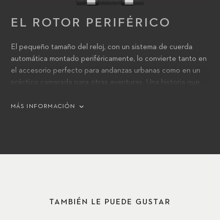
EL ROTOR PERIFÉRICO
El pequeño tamaño del reloj, con un sistema de cuerda
automática montado periféricamente, lo convierte tanto en
el accesorio perfecto para andanzas urbanas como en un
práctico camarada para otras aventuras. Una historia que
también relata la masa oscilante periférica bidireccional del
sistema de cuerda, que recarga el reloj cada vez que
MÁS INFORMACIÓN
cambia de dirección, incluso tras la pausa más breve.
TAMBIÉN LE PUEDE GUSTAR