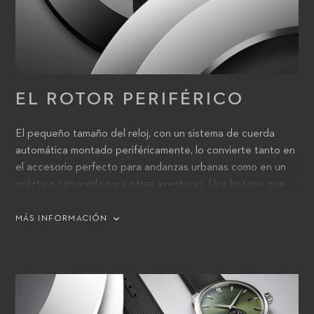
EL ROTOR PERIFÉRICO
El pequeño tamaño del reloj, con un sistema de cuerda
automática montado periféricamente, lo convierte tanto en
el accesorio perfecto para andanzas urbanas como en un
práctico camarada para otras aventuras. Una historia que
también relata la masa oscilante periférica bidireccional del
sistema de cuerda, que recarga el reloj cada vez que
MÁS INFORMACIÓN
cambia de dirección, incluso tras la pausa más breve.