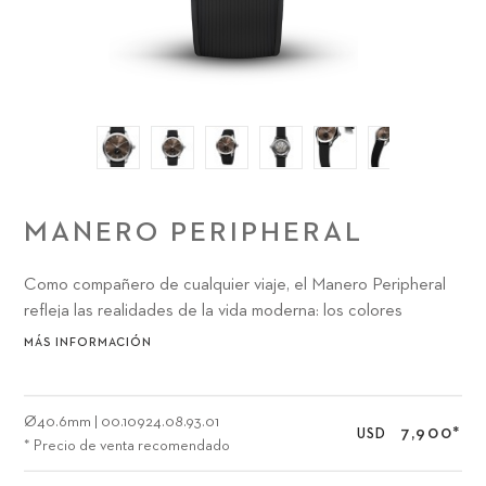
MANERO PERIPHERAL
Como compañero de cualquier viaje, el Manero Peripheral
refleja las realidades de la vida moderna: los colores
naturales nos recuerdan que hay que tomarse un descanso
MÁS INFORMACIÓN
del trabajo y hacer algo completamente diferente para
refrescar nuestras perspectivas y recargar baterías ante los
retos del mañana.
Ø
40.6mm
|
00.10924.08.93.01
7,900
*
USD
* Precio de venta recomendado