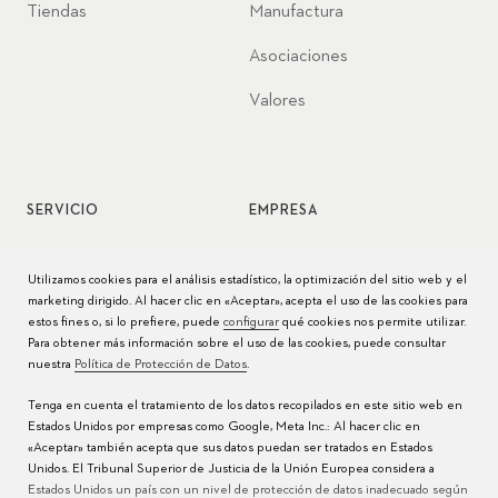
Tiendas
Manufactura
Asociaciones
Valores
SERVICIO
EMPRESA
Servicio de relojes
Jobs
Utilizamos cookies para el análisis estadístico, la optimización del sitio web y el
marketing dirigido. Al hacer clic en «Aceptar», acepta el uso de las cookies para
Cuidado del reloj
Prensa
estos fines o, si lo prefiere, puede
configurar
qué cookies nos permite utilizar.
Para obtener más información sobre el uso de las cookies, puede consultar
Manuales
Contacto
nuestra
Política de Protección de Datos
.
Preguntas frecuentes
Tenga en cuenta el tratamiento de los datos recopilados en este sitio web en
Estados Unidos por empresas como Google, Meta Inc.: Al hacer clic en
Centros de servicio
«Aceptar» también acepta que sus datos puedan ser tratados en Estados
Unidos. El Tribunal Superior de Justicia de la Unión Europea considera a
Estados Unidos un país con un nivel de protección de datos inadecuado según