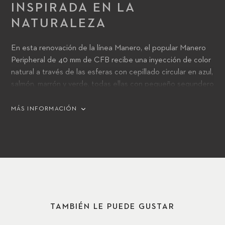
INSPIRADA EN LA
NATURALEZA
En esta renovación de la línea Manero, el popular Manero
Peripheral de 40 mm de CFB recibe una inyección de color
natural a través de las esferas con cepillado circular en azul,
salmón, marrón y verde, todas ellas con pequeño segundero
negro, y esferas blancas plateadas y negras con pequeño
segundero, respectivamente, negro o blanco plateado.
MÁS INFORMACIÓN
Todos los relojes vienen presentados en cajas de acero
inoxidable con correa de caucho híbrido, y personifican la
idea de un futuro más luminoso, brillante, colorido y
contemporáneo para CFB
TAMBIÉN LE PUEDE GUSTAR