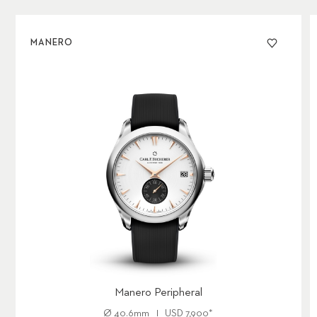
MANERO
Manero Peripheral
Ø
40.6mm
USD
7,900
*