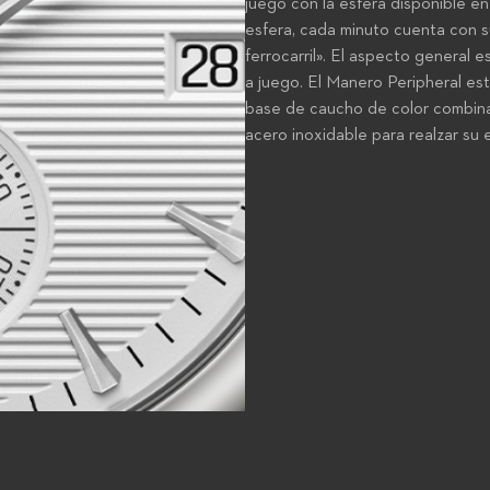
juego con la esfera disponible en
esfera, cada minuto cuenta con s
ferrocarril». El aspecto general 
a juego. El Manero Peripheral es
base de caucho de color combina
acero inoxidable para realzar su