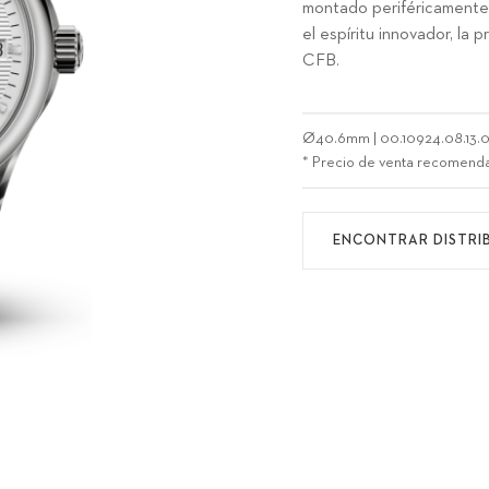
montado periféricamente,
el espíritu innovador, la
CFB.
Ø
40.6mm
|
00.10924.08.13.
* Precio de venta recomend
ENCONTRAR DISTRI