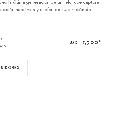
 es la última generación de un reloj que captura
 precisión mecánica y el afán de superación de
02
7,900
*
USD
ado
BUIDORES