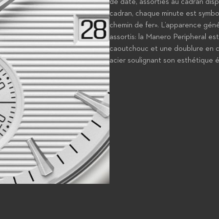
de date, assorties au cadran disp
cadran, chaque minute est symbol
chemin de fer». L’apparence génér
assortis: la Manero Peripheral es
caoutchouc et une doublure en cu
acier soulignant son esthétique