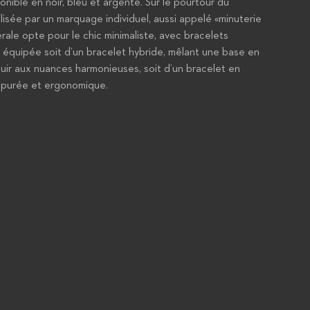
onible en noir, bleu et argenté. Sur le pourtour du
isée par un marquage individuel, aussi appelé «minuterie
ale opte pour le chic minimaliste, avec bracelets
t équipée soit d’un bracelet hybride, mêlant une base en
ir aux nuances harmonieuses, soit d’un bracelet en
 épurée et ergonomique.