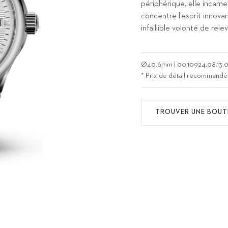
périphérique, elle incarn
concentre l’esprit innov
infaillible volonté de rel
Ø
40.6mm
|
00.10924.08.13.
* Prix de détail recommandé
TROUVER UNE BOUT