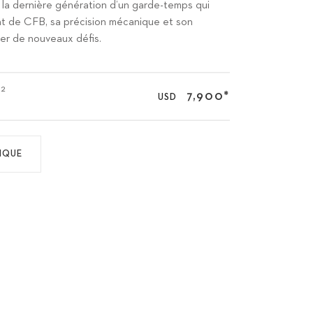
e la dernière génération d’un garde-temps qui
ant de CFB, sa précision mécanique et son
ever de nouveaux défis.
02
7,900
*
USD
IQUE