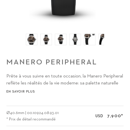
MANERO PERIPHERAL
Prête à vous suivre en toute occasion, la Manero Peripheral
reflète les réalités de la vie moderne: sa palette naturelle
rappelle l’importance de se couper du travail et de changer
EN SAVOIR PLUS
d’air – pour adopter une nouvelle perspective sur la vie et
se ressourcer avant de relever de nouveaux défis.
Ø
40.6mm
|
00.10924.08.93.01
7,900
*
USD
* Prix de détail recommandé