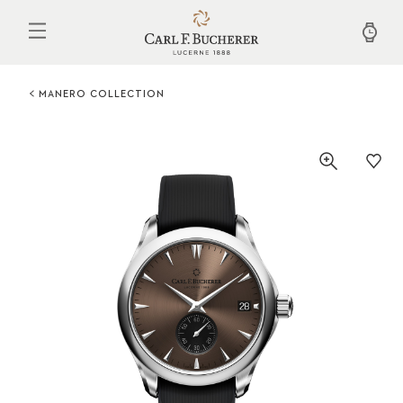
Aller
au
contenu
principal
MANERO COLLECTION