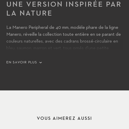
UNE VERSION INSPIRÉE PAR
LA NATURE
La Manero Peripheral de 40 mm, modèle phare de la ligne
Manero, réveille la collection toute entière en se parant de
couleurs naturelles, avec des cadrans brossé-circulaire en
bleu, saumon, marron et vert, tous ornés d’une petite
seconde noire. Des cadrans argent-blanc et noir
présentent une petite seconde respectivement noire ou
EN SAVOIR PLUS
argent-blanc. Tous ces modèles arborent un boîtier en acier
équipé d’un bracelet en caoutchouc hybride. Ils incarnent
un avenir plus léger, plus coloré et plus contemporain pour
CFB.
VOUS AIMEREZ AUSSI