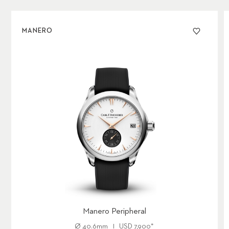
MANERO
Manero Peripheral
Ø
40.6mm
USD
7,900
*