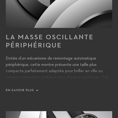
LA MASSE OSCILLANTE
PÉRIPHÉRIQUE
Dotée d’un mécanisme de remontage automatique
périphérique, cette montre présente une taille plus
compacte parfaitement adaptée pour briller en ville ou
comme compagnon pratique pour d’autres aventures. Cet
état d’esprit est d’ailleurs incarné par la masse oscillante
périphérique bidirectionnelle du système de remontage, qui
EN SAVOIR PLUS
recharge la montre à chaque fois qu’elle change de
direction, même après une très courte pause.