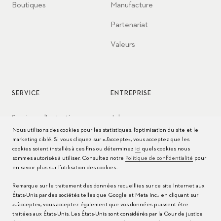
Boutiques
Manufacture
Partenariat
Valeurs
SERVICE
ENTREPRISE
Services d'entretien
Jobs
Nous utilisons des cookies pour les statistiques, l’optimisation du site et le
Conseils d’entretien
Presse
marketing ciblé. Si vous cliquez sur «J’accepte», vous acceptez que les
cookies soient installés à ces fins ou déterminez
ici
quels cookies nous
Modes d'emploi
Contact
sommes autorisés à utiliser. Consultez notre
Politique de confidentialité
pour
en savoir plus sur l’utilisation des cookies..
FAQ
Remarque sur le traitement des données recueillies sur ce site Internet aux
États-Unis par des sociétés telles que Google et Meta Inc.: en cliquant sur
Centres de service
«J’accepte», vous acceptez également que vos données puissent être
traitées aux États-Unis. Les États-Unis sont considérés par la Cour de justice