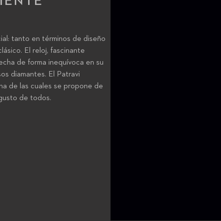
MENTE
cial: tanto en términos de diseño
sico. El reloj, fascinante
 fecha de forma inequívoca en su
os diamantes. El Patravi
una de las cuales se propone de
 gusto de todos.