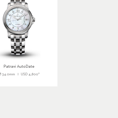
Patravi AutoDate
Ø
34.0mm
USD
4,800
*