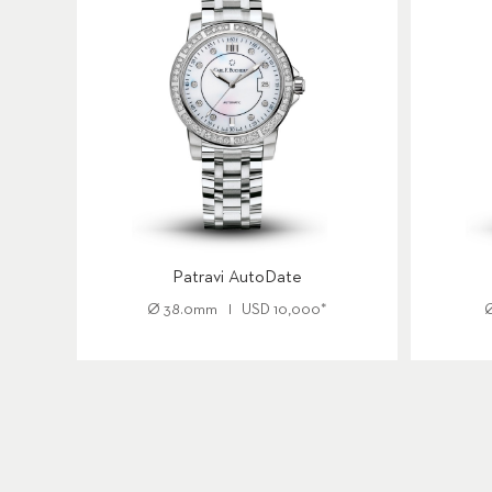
Patravi AutoDate
Ø
38.0mm
USD
10,000
*