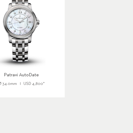
Patravi AutoDate
Ø
34.0mm
USD
4,800
*