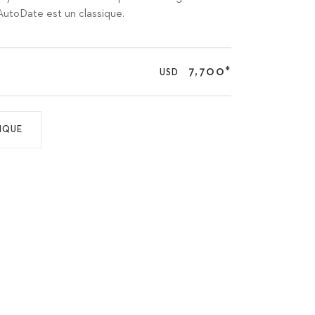
i AutoDate est un classique.
7,700
*
USD
IQUE