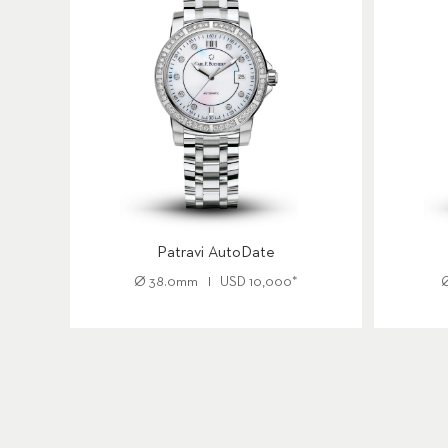
Patravi AutoDate
Ø
38.0mm
USD
10,000
*