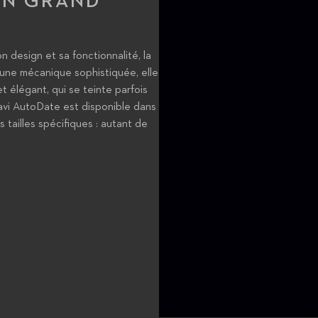
'UN GRAND
on design et sa fonctionnalité, la
'une mécanique sophistiquée, elle
et élégant, qui se teinte parfois
ravi AutoDate est disponible dans
 tailles spécifiques : autant de