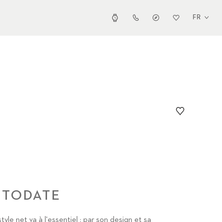
FR
UTODATE
tyle net va à l'essentiel : par son design et sa