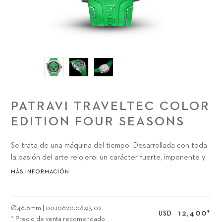
PATRAVI TRAVELTEC COLOR
EDITION FOUR SEASONS
Se trata de una máquina del tiempo. Desarrollada con toda
la pasión del arte relojero: un carácter fuerte, imponente y
armonioso a la vez.
MÁS INFORMACIÓN
Ø
46.6mm
|
00.10620.08.93.02
12,400
*
USD
* Precio de venta recomendado