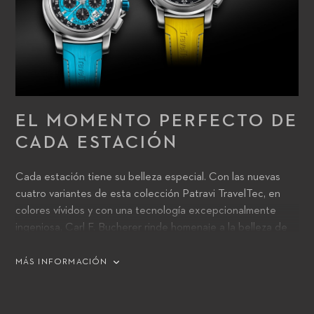
EL MOMENTO PERFECTO DE
CADA ESTACIÓN
Cada estación tiene su belleza especial. Con las nuevas
cuatro variantes de esta colección Patravi TravelTec, en
colores vívidos y con una tecnología excepcionalmente
ingeniosa, Carl F. Bucherer rinde homenaje a la belleza de
las cuatro estaciones con estos novedosos modelos que
reflejan sus tonalidades y colores únicos. Con las variantes
MÁS INFORMACIÓN
«Primavera» (verde), «Verano» (amarillo), «Otoño» (naranja) e
«Invierno» (azul), la manufactura con sede en Lucerna
ofrece a los cosmopolitas de la actualidad los