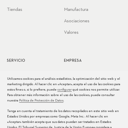
Tiendas
Manufactura
Asociaciones
Valores
SERVICIO
EMPRESA
Servicio de relojes
Jobs
Utilizamos cookies para el análisis estadístico, la optimización del sitio web y el
marketing dirigido. Al hacer clic en «Aceptar», acepta el uso de las cookies para
Cuidado del reloj
Prensa
estos fines o, si lo prefiere, puede
configurar
qué cookies nos permite utilizar.
Para obtener más información sobre el uso de las cookies, puede consultar
Manuales
Contacto
nuestra
Política de Protección de Datos
.
Preguntas frecuentes
Tenga en cuenta el tratamiento de los datos recopilados en este sitio web en
Estados Unidos por empresas como Google, Meta Inc.: Al hacer clic en
Centros de servicio
«Aceptar» también acepta que sus datos puedan ser tratados en Estados
Unidos. El Tribunal Superior de Justicia de la Unión Europea considera a